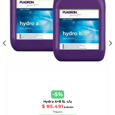
-5%
Hydro A+B 5L c/u
$ 85.491
$ 89.990
Plagron