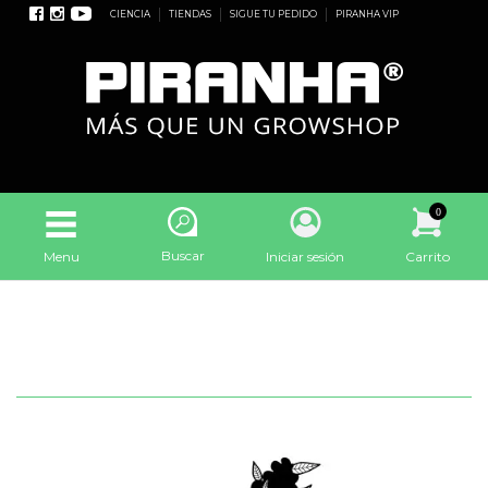
CIENCIA
TIENDAS
SIGUE TU PEDIDO
PIRANHA VIP
0
Buscar
Menu
Iniciar sesión
Carrito