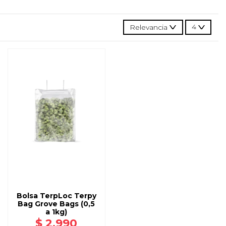
Relevancia
4
AGREGAR
A CARRO
Bolsa TerpLoc Terpy
Bag Grove Bags (0,5
a 1kg)
$ 2.990