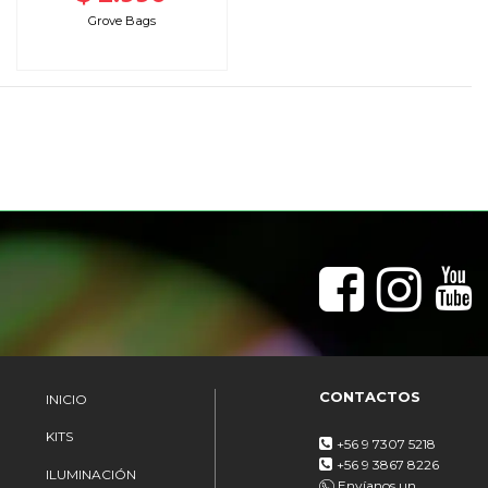
Grove Bags
CONTACTOS
INICIO
KITS
+56 9 7307 5218
+56 9 3867 8226
ILUMINACIÓN
Envíanos un