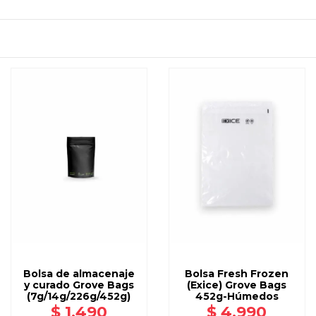
S
AGREGAR
AGREGAR
A CARRO
A CARRO
Bolsa de almacenaje
Bolsa Fresh Frozen
y curado Grove Bags
(Exice) Grove Bags
(7g/14g/226g/452g)
452g-Húmedos
$ 1.490
$ 4.990