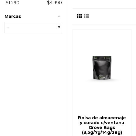
$
1.290
$
4.990
Marcas
VER
DISPONIBLE CON OTRAS OPCIONE
Bolsa de almacenaje
y curado c/ventana
Grove Bags
(3,5g/7g/14g/28g)