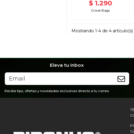
$ 1.290
Grove Bags
Mostrando 1-4 de 4 artículo(s)
Eleva tu inbox
Recibe tips, ofertas y novedades exclusivas directo a tu correo
T
C
P
G