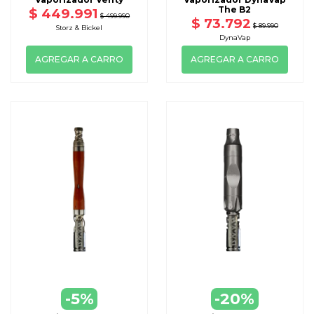
The B2
$ 449.991
$ 499.990
$ 73.792
$ 89.990
Storz & Bickel
DynaVap
AGREGAR A CARRO
AGREGAR A CARRO
-5%
-20%