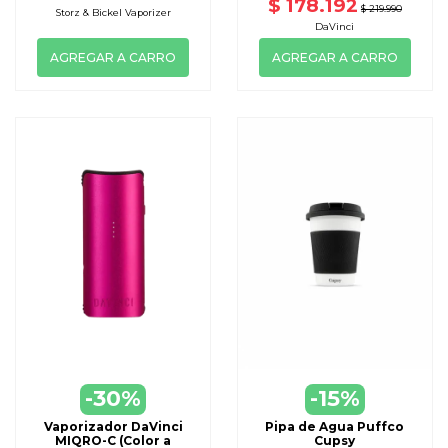
$ 178.192
$ 219.990
Storz & Bickel Vaporizer
DaVinci
AGREGAR A CARRO
AGREGAR A CARRO
-30%
-15%
Vaporizador DaVinci
Pipa de Agua Puffco
MIQRO-C (Color a
Cupsy