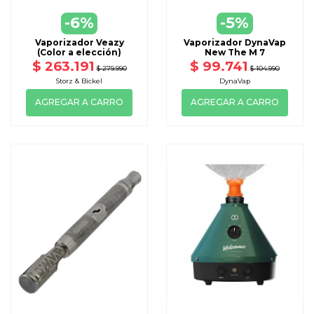
-6%
-5%
Vaporizador Veazy
Vaporizador DynaVap
(Color a elección)
New The M 7
$ 263.191
$ 99.741
$ 279.990
$ 104.990
Storz & Bickel
DynaVap
AGREGAR A CARRO
AGREGAR A CARRO