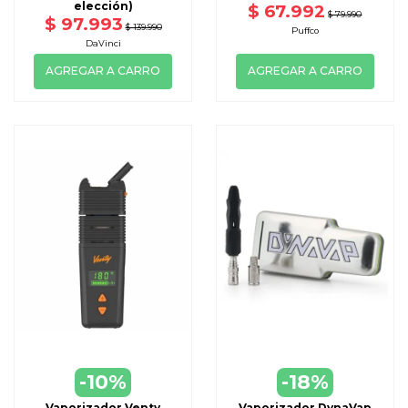
elección)
$ 67.992
$ 79.990
$ 97.993
$ 139.990
Puffco
DaVinci
AGREGAR A CARRO
AGREGAR A CARRO
-10%
-18%
Vaporizador Venty
Vaporizador DynaVap