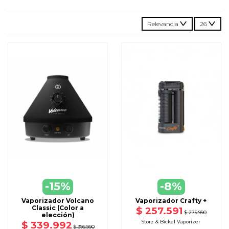
Relevancia
26
-15%
-8%
Vaporizador Volcano
Vaporizador Crafty +
Classic (Color a
$ 257.591
$ 279.990
elección)
Storz & Bickel Vaporizer
$ 339.992
$ 399.990