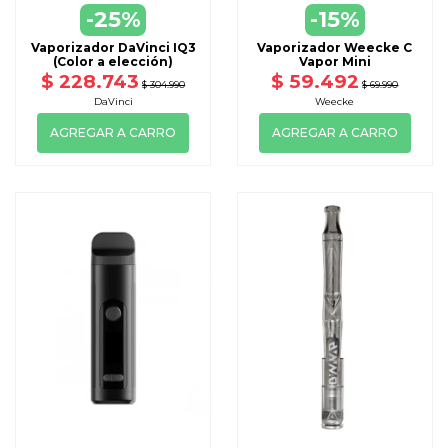
-25%
-15%
Vaporizador DaVinci IQ3
Vaporizador Weecke C
(Color a elección)
Vapor Mini
$ 228.743
$ 59.492
$ 304.990
$ 69.990
DaVinci
Weecke
AGREGAR A CARRO
AGREGAR A CARRO