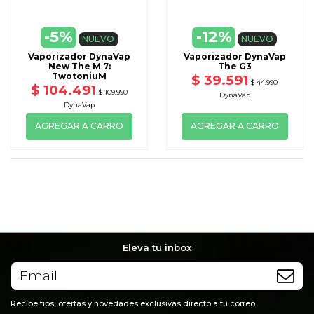
-5%
-12%
NUEVO
NUEVO
Vaporizador DynaVap
Vaporizador DynaVap
New The M 7:
The G3
TwotoniuM
$ 39.591
$ 44.990
$ 104.491
$ 109.990
DynaVap
DynaVap
AGREGAR A CARRO
AGREGAR A CARRO
Eleva tu inbox
Recibe tips, ofertas y novedades exclusivas directo a tu correo