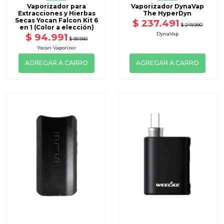
Vaporizador para
Vaporizador DynaVap
Extracciones y Hierbas
The HyperDyn
Secas Yocan Falcon Kit 6
$ 237.491
$ 249.990
en 1 (Color a elección)
DynaVap
$ 94.991
$ 99.990
Yocan Vaporizer
AGREGAR A CARRO
AGREGAR A CARRO