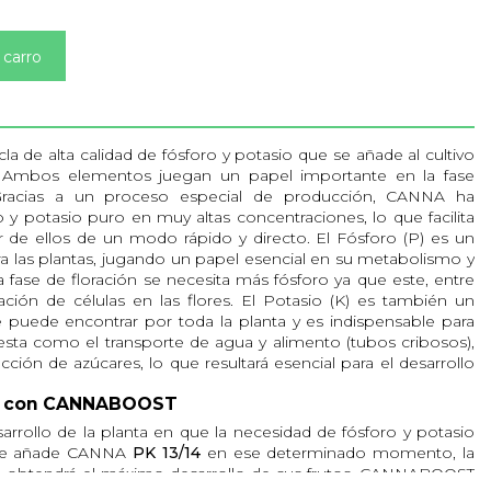
 carro
a de alta calidad de fósforo y potasio que se añade al cultivo
n. Ambos elementos juegan un papel importante en la fase
 Gracias a un proceso especial de producción, CANNA ha
y potasio puro en muy altas concentraciones, lo que facilita
 de ellos de un modo rápido y directo. El Fósforo (P) es un
 las plantas, jugando un papel esencial en su metabolismo y
la fase de floración se necesita más fósforo ya que este, entre
mación de células en las flores. El Potasio (K) es también un
 puede encontrar por toda la planta y es indispensable para
esta como el transporte de agua y alimento (tubos cribosos),
ucción de azúcares, lo que resultará esencial para el desarrollo
ón con CANNABOOST
rollo de la planta en que la necesidad de fósforo y potasio
se añade CANNA
PK 13/14
en ese determinado momento, la
 se obtendrá el máximo desarrollo de sus frutos. CANNABOOST