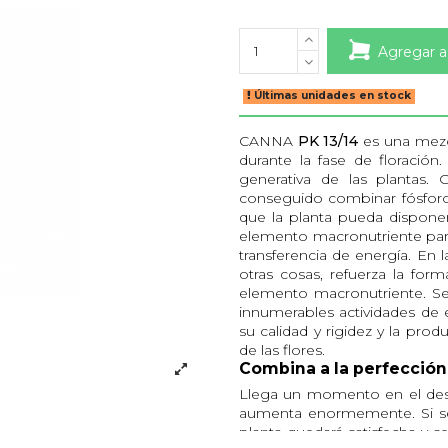
Agregar a
Últimas unidades en stock
CANNA
PK 13/14
es una mezcl
durante la fase de floració
generativa de las plantas.
conseguido combinar fósforo 
que la planta pueda disponer
elemento macronutriente para
transferencia de energía. En 
otras cosas, refuerza la for
elemento macronutriente. Se
innumerables actividades de 
su calidad y rigidez y la prod
de las flores.
Combina a la perfecci
Llega un momento en el desar
aumenta enormemente. Si 
planta quedará satisfecha y