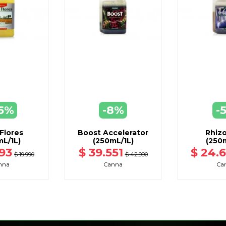
5%
-8%
-
EGAR
AGREGAR
AGR
ARRO
A CARRO
A C
Flores
Boost Accelerator
Rhizo
L/1L)
(250mL/1L)
(250m
993
$ 39.551
$ 24.6
$ 19.990
$ 42.990
nna
Canna
Ca