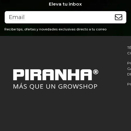
Eleva tu inbox
Recibe tips, ofertas y novedades exclusivas directo a tu correo
T
C
P
G
D
P