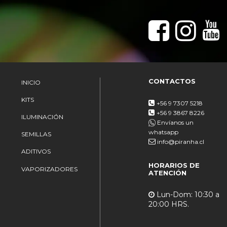
CONTACTOS
INICIO
KITS
+56 9 7307 5218
+56 9 3867 8226
ILUMINACIÓN
Envíanos un
whatsapp
SEMILLAS
info@piranha.cl
ADITIVOS
HORARIOS DE
VAPORIZADORES
ATENCIÓN
Lun-Dom: 10:30 a
20:00 HRS.