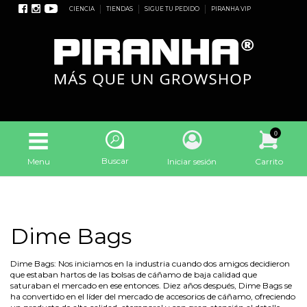
CIENCIA
TIENDAS
SIGUE TU PEDIDO
PIRANHA VIP
0
Buscar
Menu
Iniciar sesión
Carrito
Dime Bags
Dime Bags: Nos iniciamos en la industria cuando dos amigos decidieron
que estaban hartos de las bolsas de cáñamo de baja calidad que
saturaban el mercado en ese entonces. Diez años después, Dime Bags se
ha convertido en el líder del mercado de accesorios de cáñamo, ofreciendo