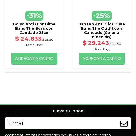
-31%
-25%
Bolso Anti Olor Dime
Banano Anti Olor Dime
Bags The Boss con
Bags The Outfit con
Candado 25cm
Candado (Color a
elección)
$ 24.833
$ 35.990
$ 29.243
$ 38.990
Dime Bags
Dime Bags
AGREGAR A CARRO
AGREGAR A CARRO
Eleva tu inbox
Recibe tips, ofertas y novedades exclusivas directo a tu correo