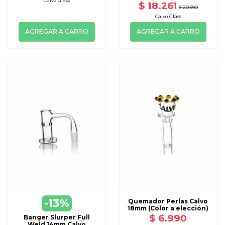
Calvo Glass
$ 18.261
$ 20.990
Calvo Glass
AGREGAR A CARRO
AGREGAR A CARRO
-13%
Quemador Perlas Calvo
18mm (Color a elección)
$ 6.990
Banger Slurper Full
Weld 14mm Calvo