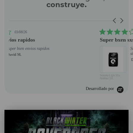
construye.
Reviews carousel
Carousel ar
4.0 star rating
03/08/26
Super bxen sxstrato no falla
Super bxen sxstrato no falla
siempre ala segxra
David M.
Sustrato Light Mix
BioBizz 50L
Desarrollado por