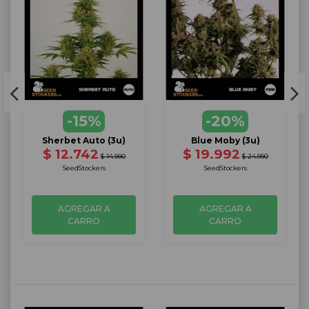
-15%
-20%
Sherbet Auto (3u)
Blue Moby (3u)
$ 12.742
$ 19.992
$ 14.990
$ 24.990
SeedStockers
SeedStockers
AGREGAR A
AGREGAR A
CARRO
CARRO