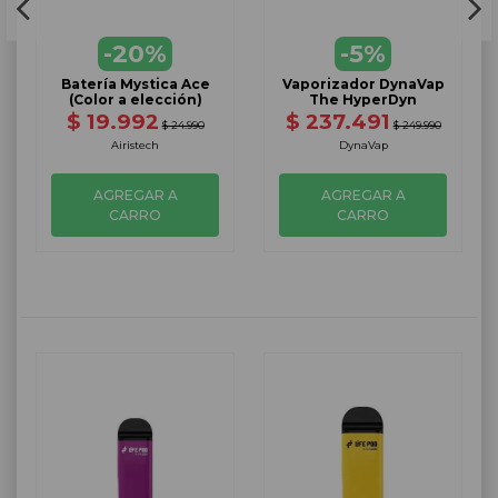
-20%
-5%
Batería Mystica Ace
Vaporizador DynaVap
(Color a elección)
The HyperDyn
$ 19.992
$ 237.491
$ 24.990
$ 249.990
Airistech
DynaVap
AGREGAR A
AGREGAR A
CARRO
CARRO