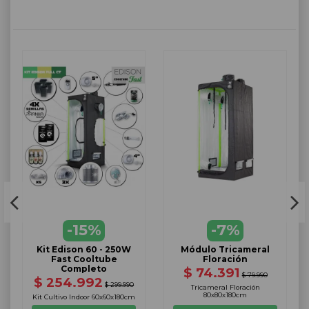
-15%
-7%
Kit Edison 60 - 250W
Módulo Tricameral
Fast Cooltube
Floración
Completo
$ 74.391
$ 79.990
$ 254.992
$ 299.990
Tricameral Floración
80x80x180cm
Kit Cultivo Indoor 60x60x180cm