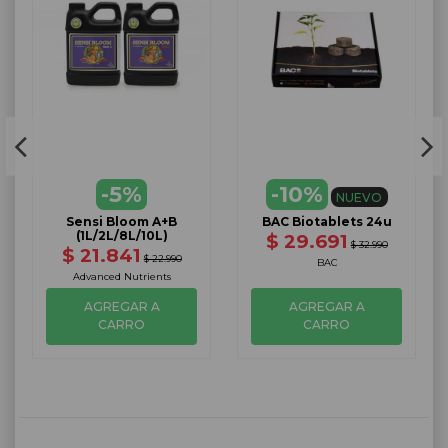
-5%
-10%
NUEVO
Sensi Bloom A+B
BAC Biotablets 24u
(1L/2L/8L/10L)
$ 29.691
$ 32.990
$ 21.841
$ 22.990
BAC
Advanced Nutrients
AGREGAR A
AGREGAR A
CARRO
CARRO