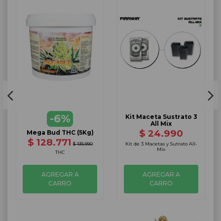
-6%
Kit Maceta Sustrato 3
All Mix
$ 24.990
Mega Bud THC (5Kg)
$ 128.771
$ 136.990
Kit de 3 Macetas y Sutrato All-
Mix
THC
AGREGAR A
AGREGAR A
CARRO
CARRO