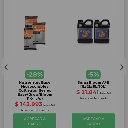
-28%
-5%
Nutrientes Base
Sensi Bloom A+B
Hidrosolubles
(1L/2L/8L/10L)
Cultivator Series
$ 21.841
$ 22.990
Base/Grow/Bloom
(1Kg c/u)
Advanced Nutrients
$ 143.993
$ 199.990
Advanced Nutrients
AGREGAR A
AGREGAR A
CARRO
CARRO