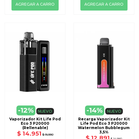
AGREGAR A CARRO
AGREGAR A CARRO
-12%
-14%
NUEVO
NUEVO
Vaporizador Kit Life Pod
Recarga Vaporizador Kit
Eco 3 P20000
Life Pod Eco 3 P20000
(Rellenable)
Watermelon Bubblegum
3,5%
$ 14.951
$ 16.990
$ 12.891
$ 14.990