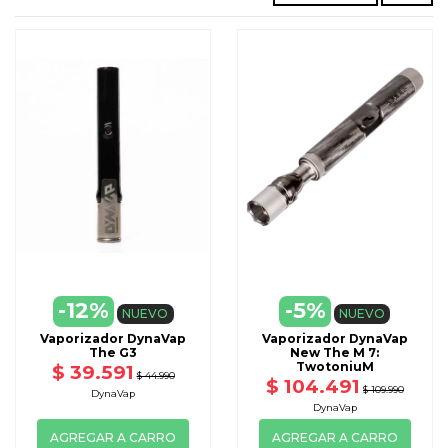
-12%
-5%
NUEVO
NUEVO
Vaporizador DynaVap
Vaporizador DynaVap
The G3
New The M 7:
TwotoniuM
$ 39.591
$ 44.990
$ 104.491
$ 109.990
DynaVap
DynaVap
AGREGAR A CARRO
AGREGAR A CARRO