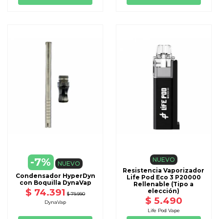
-7%
NUEVO
NUEVO
Resistencia Vaporizador
Condensador HyperDyn
Life Pod Eco 3 P20000
con Boquilla DynaVap
Rellenable (Tipo a
$ 74.391
elección)
$ 79.990
$ 5.490
DynaVap
Life Pod Vape