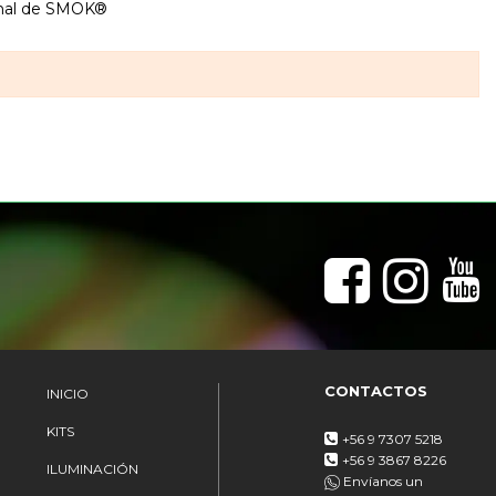
final de SMOK®
CONTACTOS
INICIO
KITS
+56 9 7307 5218
+56 9 3867 8226
ILUMINACIÓN
Envíanos un