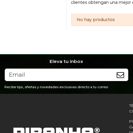
clientes obtengan una mejor e
No hay productos
Eleva tu inbox
Recibe tips, ofertas y novedades exclusivas directo a tu correo
T
C
P
G
D