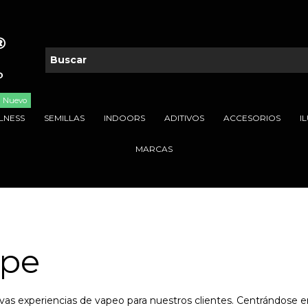
Nuevo
LNESS
SEMILLAS
INDOORS
ADITIVOS
ACCESORIOS
I
MARCAS
pe
s experiencias de vapeo para nuestros clientes. Centrándose en 