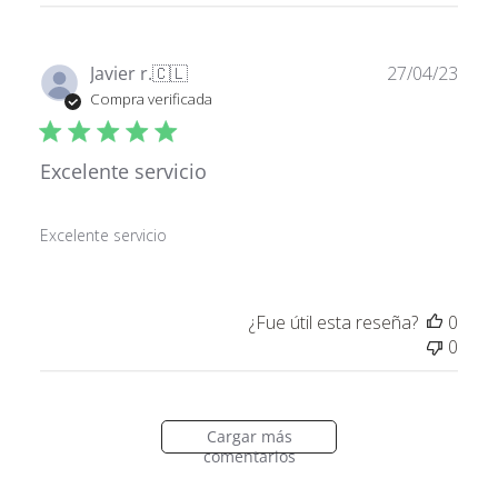
Fech
Javier r.
🇨🇱
27/04/23
de
Compra verificada
publ
Excelente servicio
Excelente servicio
¿Fue útil esta reseña?
0
0
Cargar más
comentarios