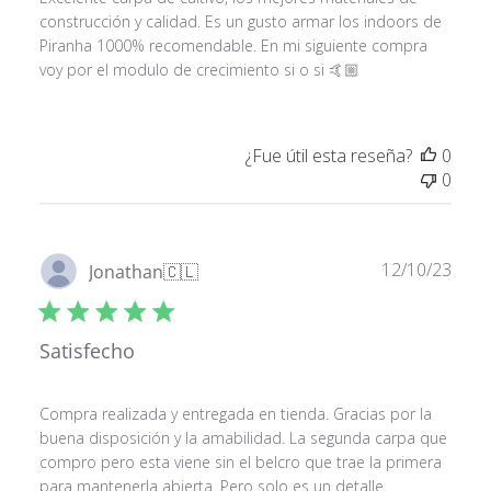
construcción y calidad. Es un gusto armar los indoors de
Piranha 1000% recomendable. En mi siguiente compra
voy por el modulo de crecimiento si o si 🤙🏼
¿Fue útil esta reseña?
0
0
Fech
12/10/23
Jonathan
🇨🇱
de
publ
Satisfecho
Compra realizada y entregada en tienda. Gracias por la
buena disposición y la amabilidad. La segunda carpa que
compro pero esta viene sin el belcro que trae la primera
para mantenerla abierta. Pero solo es un detalle.