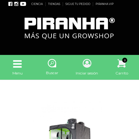
CIENCIA
TIENDAS
SIGUE TU PEDIDO
PIRANHA VIP
0
Buscar
Menu
Iniciar sesión
Carrito