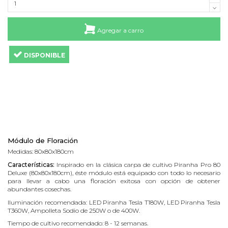
Agregar a carro
DISPONIBLE
Módulo de Floración
Medidas: 80x80x180cm
Características:
Inspirado en la clásica carpa de cultivo Piranha Pro 80
Deluxe (80x80x180cm), éste módulo está equipado con todo lo necesario
para llevar a cabo una floración exitosa con opción de obtener
abundantes cosechas.
Iluminación recomendada: LED Piranha Tesla T180W, LED Piranha Tesla
T360W, Ampolleta Sodio de 250W o de 400W.
Tiempo de cultivo recomendado: 8 - 12 semanas
.