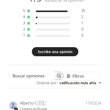
Basado en 38 opiniones
5
35
4
2
3
1
2
0
1
0
Escribe una opinión
Filtros
Buscar opiniones
Ordenar por
:
calificación más alta
Fech
Alberto C.
🇨🇱
17/03/24
de
Compra verificada