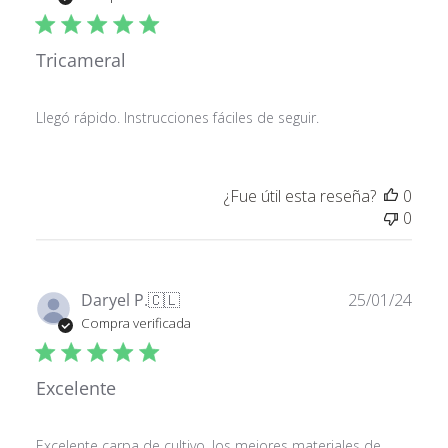
publ
Tricameral
Llegó rápido. Instrucciones fáciles de seguir.
¿Fue útil esta reseña?
0
0
Fech
Daryel P.
🇨🇱
25/01/24
de
Compra verificada
publ
Excelente
Excelente carpa de cultivo, los mejores materiales de