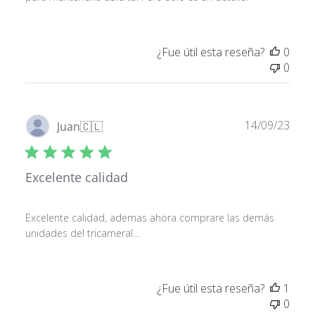
¿Fue útil esta reseña?
0
0
Fech
14/09/23
Juan
🇨🇱
de
publ
Excelente calidad
Excelente calidad, ademas ahora comprare las demás
unidades del tricameral...
¿Fue útil esta reseña?
1
0