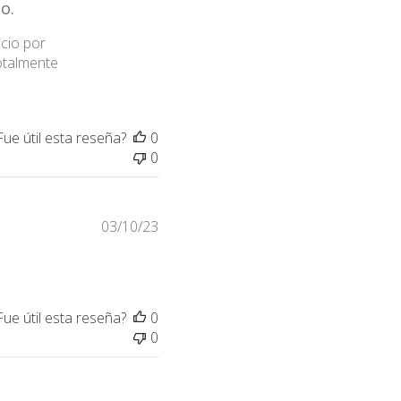
publicación
io.
icio por
totalmente
Fue útil esta reseña?
0
0
Fecha
03/10/23
de
publicación
Fue útil esta reseña?
0
0