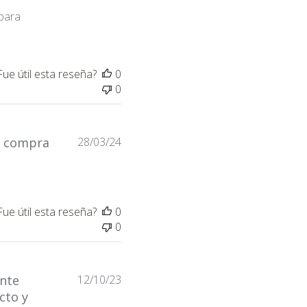
 para
Fue útil esta reseña?
0
0
Fecha
 compra
28/03/24
de
publicación
Fue útil esta reseña?
0
0
Fecha
ente
12/10/23
de
cto y