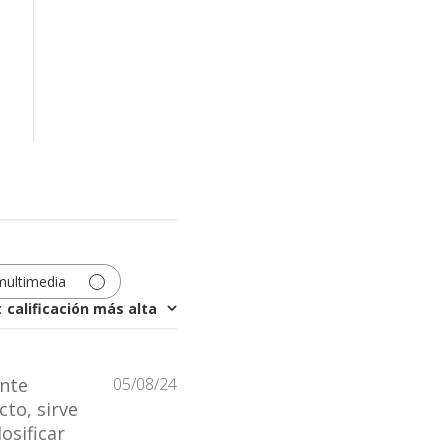
multimedia
r
:
calificación más alta
Fecha
ente
05/08/24
de
to, sirve
publicación
osificar