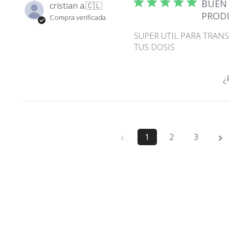
BUEN
cristian a.
🇨🇱
PROD
Compra verificada
SUPER UTIL PARA TRAN
TUS DOSIS
¿
1
2
3