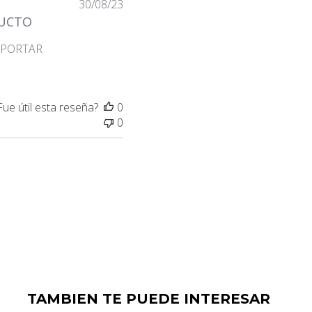
Fecha
30/08/23
de
UCTO
publicación
SPORTAR
Fue útil esta reseña?
0
0
TAMBIEN TE PUEDE INTERESAR