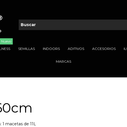
Nuevo
LNESS
SEMILLAS
INDOORS
ADITIVOS
ACCESORIOS
I
MARCAS
60cm
: 1 macetas de 11L