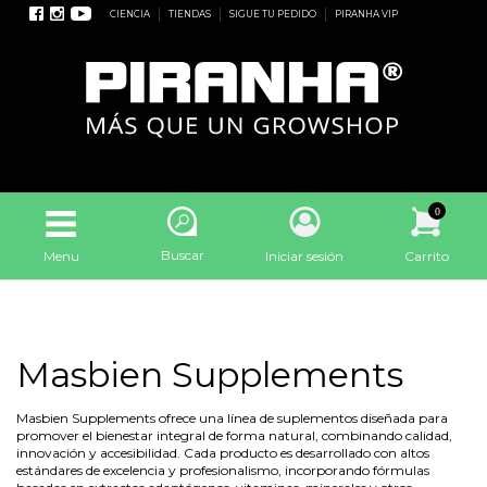
CIENCIA
TIENDAS
SIGUE TU PEDIDO
PIRANHA VIP
0
Buscar
Menu
Iniciar sesión
Carrito
Masbien Supplements
Masbien Supplements ofrece una línea de suplementos diseñada para
promover el bienestar integral de forma natural, combinando calidad,
innovación y accesibilidad. Cada producto es desarrollado con altos
estándares de excelencia y profesionalismo, incorporando fórmulas