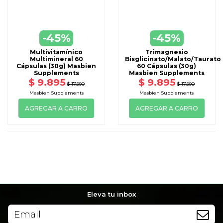
-45%
-45%
Multivitamínico
Trimagnesio
Multimineral 60
Bisglicinato/Malato/Taurato
Cápsulas (30g) Masbien
60 Cápsulas (30g)
Supplements
Masbien Supplements
$ 9.895
$ 9.895
$ 17.990
$ 17.990
Masbien Supplements
Masbien Supplements
AGREGAR A CARRO
AGREGAR A CARRO
Eleva tu inbox