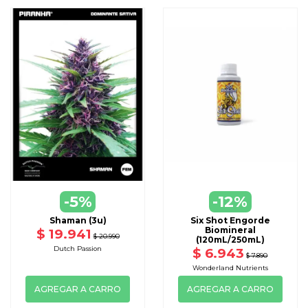
-5%
-12%
Shaman (3u)
Six Shot Engorde
Biomineral
$ 19.941
$ 20.990
(120mL/250mL)
Dutch Passion
$ 6.943
$ 7.890
Wonderland Nutrients
AGREGAR A CARRO
AGREGAR A CARRO