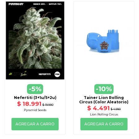
-5%
-10%
Nefertiti (3+1u/5+2u)
Tainer Lion Rolling
Circus (Color Aleatorio)
$ 18.991
$ 19.990
$ 4.491
$ 4.990
Pyramid Seeds
Lion Rolling Circus
AGREGAR A CARRO
AGREGAR A CARRO