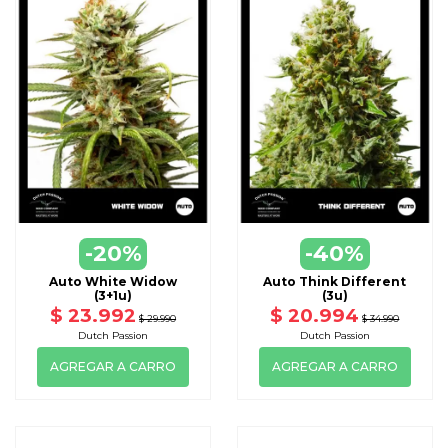
-20%
-40%
Auto White Widow
Auto Think Different
(3+1u)
(3u)
$ 23.992
$ 20.994
$ 29.990
$ 34.990
Dutch Passion
Dutch Passion
AGREGAR A CARRO
AGREGAR A CARRO