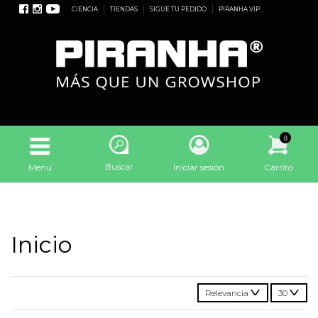
CIENCIA
TIENDAS
SIGUE TU PEDIDO
PIRANHA VIP
0
Buscar
Menu
Iniciar sesión
Carrito
Inicio
Relevancia
30