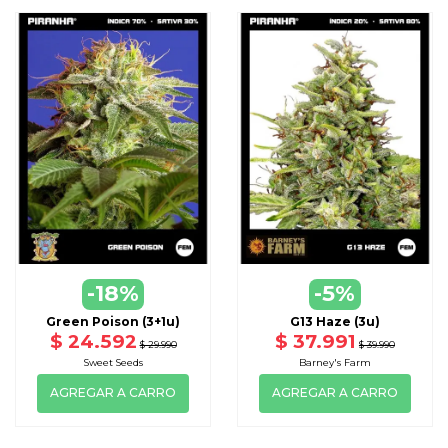
-18%
-5%
Green Poison (3+1u)
G13 Haze (3u)
$ 24.592
$ 37.991
$ 29.990
$ 39.990
Sweet Seeds
Barney's Farm
AGREGAR A CARRO
AGREGAR A CARRO