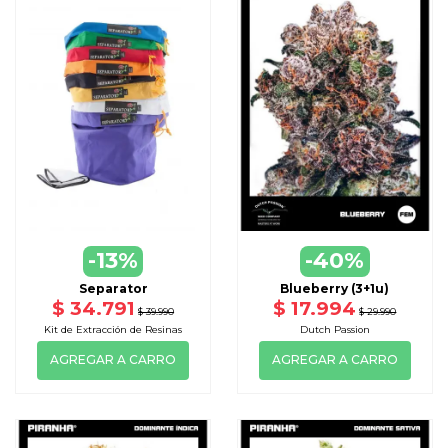
-13%
-40%
Separator
Blueberry (3+1u)
$ 34.791
$ 17.994
$ 39.990
$ 29.990
Kit de Extracción de Resinas
Dutch Passion
AGREGAR A CARRO
AGREGAR A CARRO