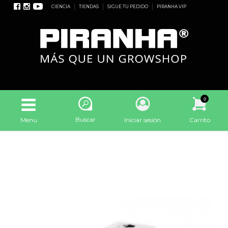
CIENCIA
TIENDAS
SIGUE TU PEDIDO
PIRANHA VIP
0
Buscar
Menu
Iniciar sesión
Carrito