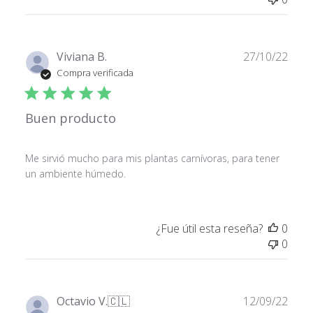
Fech
Viviana B.
27/10/22
de
Compra verificada
publ
Buen producto
Me sirvió mucho para mis plantas carnívoras, para tener
un ambiente húmedo.
¿Fue útil esta reseña?
0
0
Fech
Octavio V.
🇨🇱
12/09/22