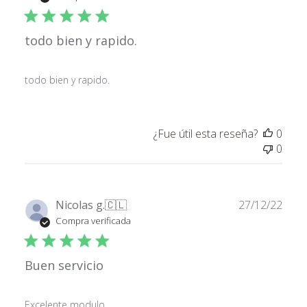
publ
todo bien y rapido.
todo bien y rapido.
¿Fue útil esta reseña?
0
0
Fech
Nicolas g.
🇨🇱
27/12/22
de
Compra verificada
publ
Buen servicio
Excelente modulo