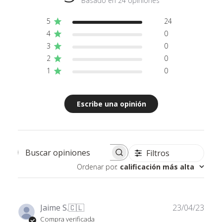
Basado en 24 opiniones
5
24
4
0
3
0
2
0
1
0
Escribe una opinión
Filtros
Buscar opiniones
Ordenar por
:
calificación más alta
Fech
Jaime S.
🇨🇱
23/04/23
de
Compra verificada