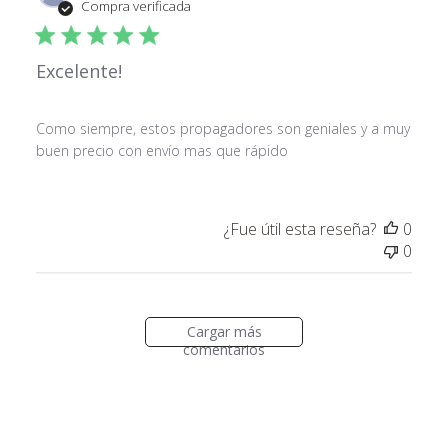
de
Compra verificada
publ
Excelente!
Como siempre, estos propagadores son geniales y a muy
buen precio con envío mas que rápido
¿Fue útil esta reseña?
0
0
Cargar más
comentarios