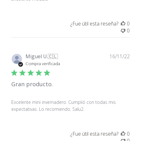
¿Fue útil esta reseña?
0
0
Fech
Miguel U.
🇨🇱
16/11/22
de
Compra verificada
publ
Gran producto.
Excelente mini invernadero. Cumplió con todas mis
expectativas. Lo recomiendo. Salu2.
¿Fue útil esta reseña?
0
0