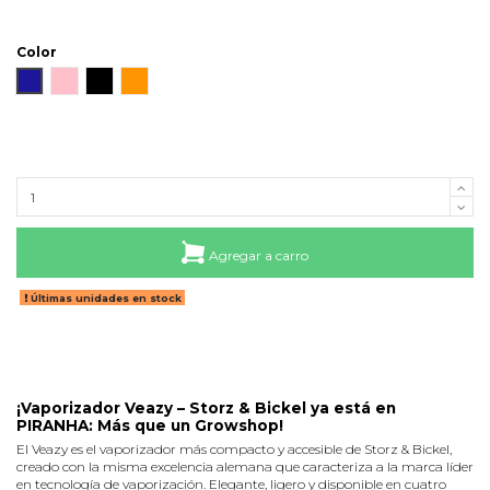
Color
Azul
Rosado
Negro
Naranjo
Agregar a carro
Últimas unidades en stock
¡Vaporizador Veazy – Storz & Bickel ya está en
PIRANHA: Más que un Growshop!
El Veazy es el vaporizador más compacto y accesible de Storz & Bickel,
creado con la misma excelencia alemana que caracteriza a la marca líder
en tecnología de vaporización. Elegante, ligero y disponible en cuatro