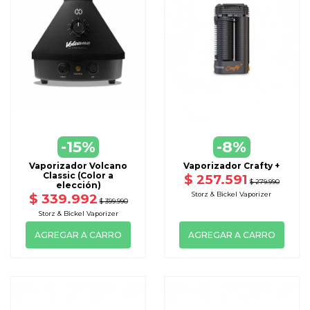
Peso: 134 g / 0,3 lb.
Tamaño: 13,4 cm (alto) × 3,7 cm (ancho) × 3,5 cm (profundidad).
Disponible en cuatro colores: Alluring Black (Negro), Inspiring
Orange (Naranjo), Dynamic Blue (Azul), Charming Pink (Rosado).
Depósito con revestimiento cerámico (1,4 cm³).
Fabricado en materiales de primera calidad: PEEK de grado
médico.
-15%
-8%
Vaporizador Volcano
Vaporizador Crafty +
Classic (Color a
$ 257.591
$ 279.990
elección)
Storz & Bickel Vaporizer
$ 339.992
$ 399.990
Storz & Bickel Vaporizer
AGREGAR A CARRO
AGREGAR A CARRO