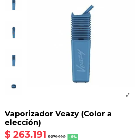
Vaporizador Veazy (Color a
elección)
$ 263.191
$ 279.990
-6%