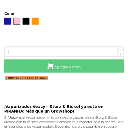
Color
Azul
Rosado
Negro
Naranjo
Agregar a carro
Últimas unidades en stock
¡Vaporizador Veazy – Storz & Bickel ya está en
PIRANHA: Más que un Growshop!
El Veazy es el vaporizador más compacto y accesible de Storz & Bickel,
creado con la misma excelencia alemana que caracteriza a la marca líder
en tecnología de vaporización. Elegante, ligero y disponible en cuatro