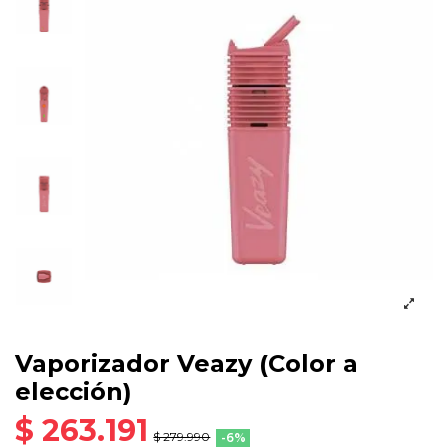
Vaporizador Veazy (Color a
elección)
$ 263.191
$ 279.990
-6%