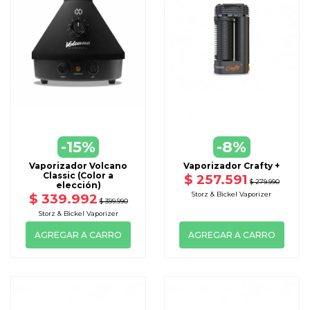
Peso: 134 g / 0,3 lb.
Tamaño: 13,4 cm (alto) × 3,7 cm (ancho) × 3,5 cm (profundidad).
Disponible en cuatro colores: Alluring Black (Negro), Inspiring
Orange (Naranjo), Dynamic Blue (Azul), Charming Pink (Rosado).
Depósito con revestimiento cerámico (1,4 cm³).
Fabricado en materiales de primera calidad: PEEK de grado
médico.
-15%
-8%
Vaporizador Volcano
Vaporizador Crafty +
Classic (Color a
$ 257.591
$ 279.990
elección)
Storz & Bickel Vaporizer
$ 339.992
$ 399.990
Storz & Bickel Vaporizer
AGREGAR A CARRO
AGREGAR A CARRO