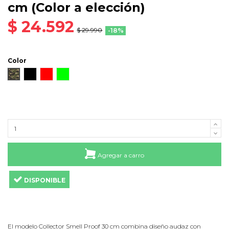
cm (Color a elección)
$ 24.592
$ 29.990
-18%
Color
Camo
Negro
Rojo
Verde
Agregar a carro
DISPONIBLE
El modelo Collector Smell Proof 30 cm combina diseño audaz con