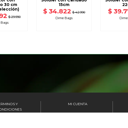
tor con
Soldier con Candado
Soldier c
o 30 cm
15cm
22
elección)
$ 34.822
$ 39.
$ 42.990
592
$ 29.990
Dime Bags
Dime
 Bags
ÉRMINOS Y
MI CUENTA
ONDICIONES
MIS PEDIDOS
OLÍTICAS DE
MIS DATOS
ARANTÍA Y