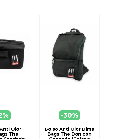
2%
-30%
EGAR
AGREGAR
ARRO
A CARRO
Anti Olor
Bolso Anti Olor Dime
ags The
Bags The Don con