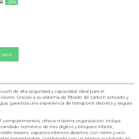
90
-25%
 carro
ouch de alta seguridad y capacidad, ideal para el
lores. Gracias a su sistema de filtrado de carbón activado y
gua, garantiza una experiencia de transporte discreta y segura
 7 compartimentos, ofrece máxima organización: incluye
andado numérico de tres dígitos y bloqueo infantil,
illo trasero, espacios internos abiertos, con cierre y uno
liéster impermeable, combinada con un interior acolchado en