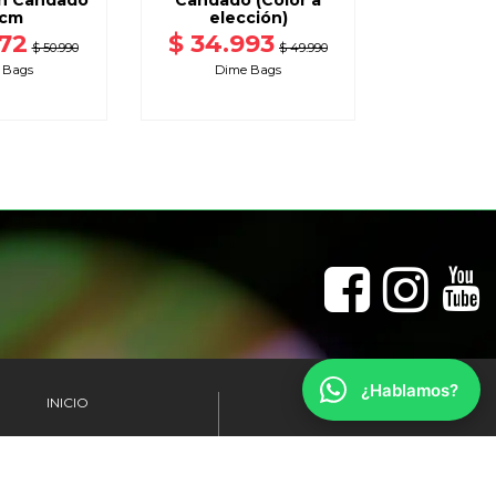
on Candado
Candado (Color a
cm
elección)
772
$ 34.993
$ 50.990
$ 49.990
 Bags
Dime Bags
¿Hablamos?
CONTACTOS
INICIO
KITS
+56 9 7307 5218
+56 9 3867 8226
ILUMINACIÓN
Envíanos un