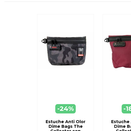
-24%
-1
AGREGAR
AGR
A CARRO
A C
Estuche Anti Olor
Estuche 
Dime Bags The
Dime B