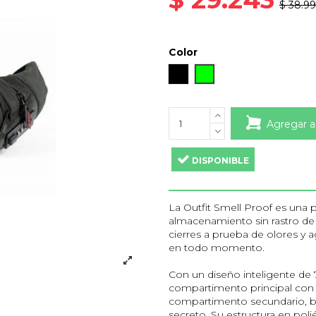
$ 38.9
Color
Negro
Verde
Agregar a
DISPONIBLE
La Outfit Smell Proof es una p
almacenamiento sin rastro de o
cierres a prueba de olores y a
en todo momento.
Con un diseño inteligente de
compartimento principal con c
compartimento secundario, bols
secreto. Su estructura en po