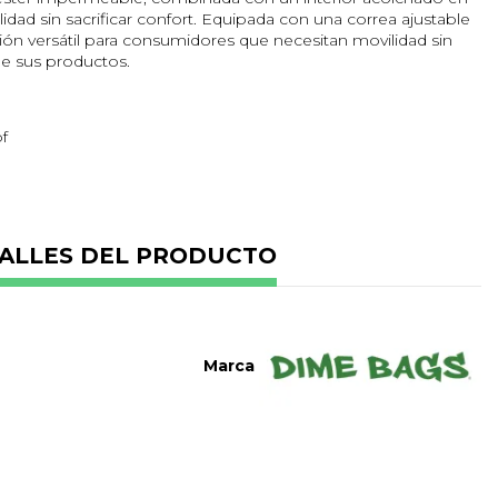
dad sin sacrificar confort. Equipada con una correa ajustable
ción versátil para consumidores que necesitan movilidad sin
e sus productos.
f
2,7 cm
ALLES DEL PRODUCTO
 candado numérico
io
os
Marca
carbón activado)
r resistente al agua
ado
tiqueta de velcro
s y condiciones húmedas