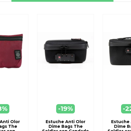
8%
-19%
-2
EGAR
AGREGAR
AGR
ARRO
A CARRO
A C
Anti Olor
Estuche Anti Olor
Estuche 
ags The
Dime Bags The
Dime B