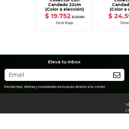
Collector con
Collec
Candado 22cm
Candad
(Color a elección)
(Color a 
$ 19.752
$ 24.
$ 25.990
Dime Bags
Dime
Eleva tu inbox
Recibe tips, ofertas y novedades exclusivas directo a tu correo
T
C
P
G