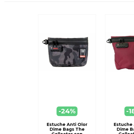
-24%
-1
AGREGAR
AGR
A CARRO
A C
Estuche Anti Olor
Estuche 
Dime Bags The
Dime B