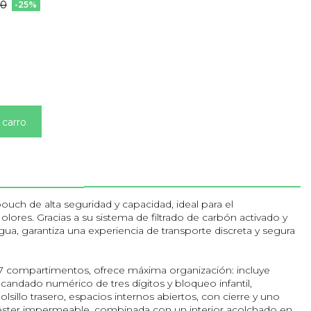
90
-25%
 carro
ouch de alta seguridad y capacidad, ideal para el
lores. Gracias a su sistema de filtrado de carbón activado y
gua, garantiza una experiencia de transporte discreta y segura
 7 compartimentos, ofrece máxima organización: incluye
andado numérico de tres dígitos y bloqueo infantil,
illo trasero, espacios internos abiertos, con cierre y uno
liéster impermeable, combinada con un interior acolchado en