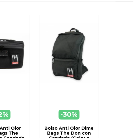
2%
-30%
EGAR
AGREGAR
ARRO
A CARRO
Anti Olor
Bolso Anti Olor Dime
ags The
Bags The Don con