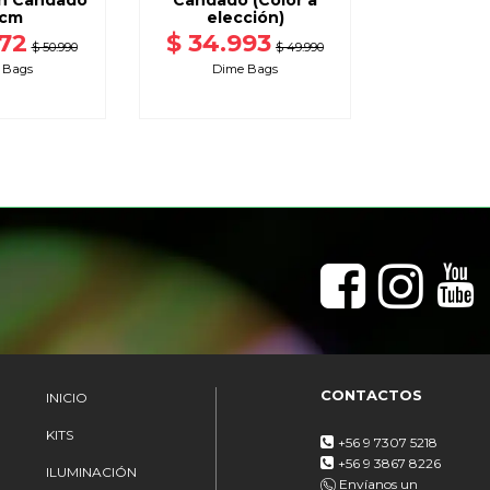
on Candado
Candado (Color a
cm
elección)
772
$ 34.993
$ 50.990
$ 49.990
 Bags
Dime Bags
CONTACTOS
INICIO
KITS
+56 9 7307 5218
+56 9 3867 8226
ILUMINACIÓN
Envíanos un