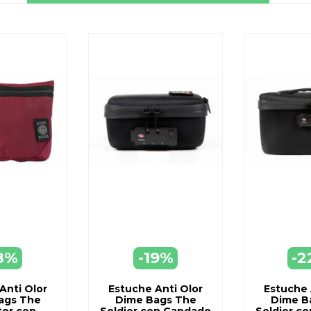
8%
-19%
-2
EGAR
AGREGAR
AGR
ARRO
A CARRO
A C
Anti Olor
Estuche Anti Olor
Estuche 
ags The
Dime Bags The
Dime B