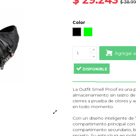
$ 38.9
Color
Negro
Verde
Agregar a
DISPONIBLE
La Outfit Smell Proof es una p
almacenamiento sin rastro de o
cierres a prueba de olores y a
en todo momento.
Con un diseño inteligente de
compartimento principal con c
compartimento secundario, bols
secreto. Su estructura en po