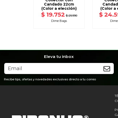
Collector con
Collec
Candado 22cm
Candad
(Color a elección)
(Color a 
$ 19.752
$ 24.
$ 25.990
Dime Bags
Dime
Eleva tu inbox
Recibe tips, ofertas y novedades exclusivas directo a tu correo
T
C
P
G