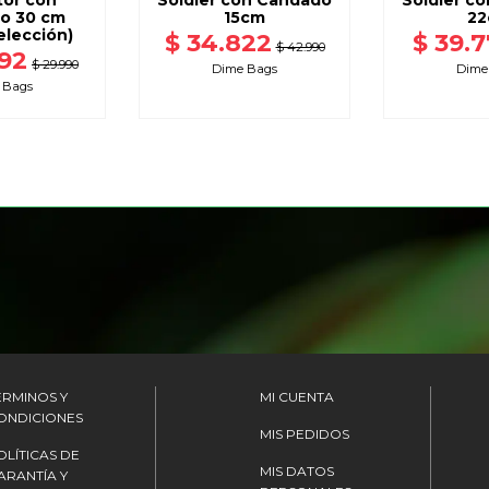
tor con
Soldier con Candado
Soldier c
o 30 cm
15cm
22
elección)
$ 34.822
$ 39.
$ 42.990
592
$ 29.990
Dime Bags
Dime
 Bags
ÉRMINOS Y
MI CUENTA
ONDICIONES
MIS PEDIDOS
OLÍTICAS DE
MIS DATOS
ARANTÍA Y