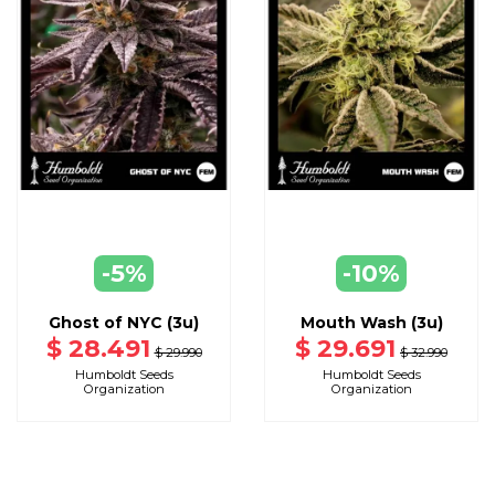
-5%
-10%
AGREGAR
AGREGAR
A CARRO
A CARRO
Ghost of NYC (3u)
Mouth Wash (3u)
$ 28.491
$ 29.691
$ 29.990
$ 32.990
Humboldt Seeds
Humboldt Seeds
Organization
Organization