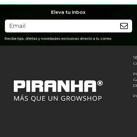
Eleva tu inbox
Recibe tips, ofertas y novedades exclusivas directo a tu correo
T
C
P
G
D
P