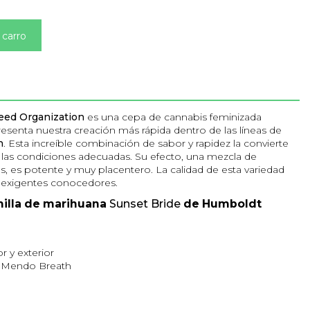
 carro
eed Organization
es una cepa de cannabis feminizada
esenta nuestra creación más rápida dentro de las líneas de
h
. Esta increíble combinación de sabor y rapidez la convierte
las condiciones adecuadas. Su efecto, una mezcla de
as, es potente y muy placentero. La calidad de esta variedad
 exigentes conocedores.
emilla de marihuana
Sunset Bride
de Humboldt
or y exterior
x Mendo Breath