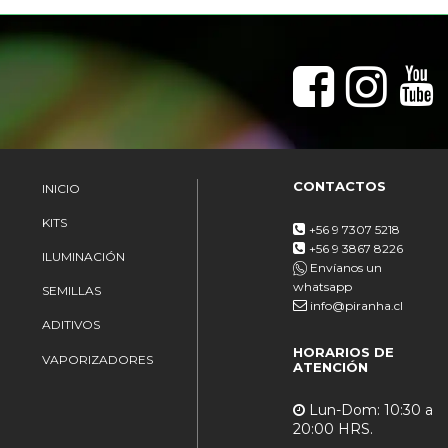
CONTACTOS
INICIO
KITS
+56 9 7307 5218
+56 9 3867 8226
ILUMINACIÓN
Envíanos un
whatsapp
SEMILLAS
info@piranha.cl
ADITIVOS
HORARIOS DE
VAPORIZADORES
ATENCIÓN
Lun-Dom: 10:30 a
20:00 HRS.