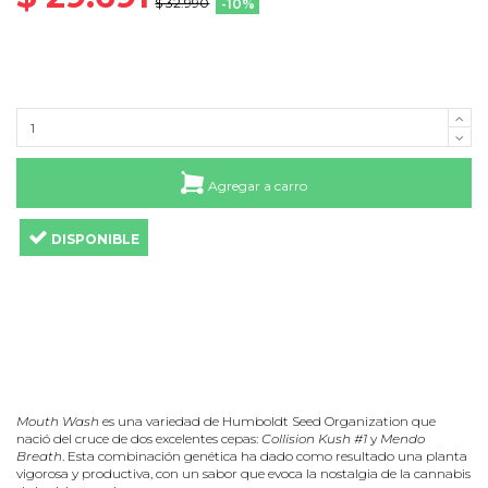
$ 32.990
-10%
Agregar a carro
DISPONIBLE
Mouth Wash
es una variedad de Humboldt Seed Organization que
nació del cruce de dos excelentes cepas:
Collision Kush #1
y
Mendo
Breath
. Esta combinación genética ha dado como resultado una planta
vigorosa y productiva, con un sabor que evoca la nostalgia de la cannabis