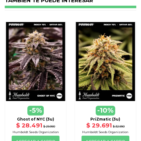
TAMBIEN TE PUEDE INTERESAR
-5%
-10%
Ghost of NYC (3u)
PriZmatic (3u)
$ 28.491
$ 29.691
$ 29.990
$ 32.990
Humboldt Seeds Organization
Humboldt Seeds Organization