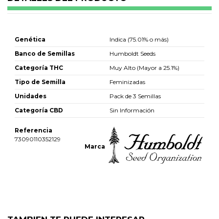
Efecto: relajación corporal profunda y una leve euforia cerebral
Genética
Indica (75.01% o más)
Banco de Semillas
Humboldt Seeds
Categoría THC
Muy Alto (Mayor a 25.1%)
Tipo de Semilla
Feminizadas
Unidades
Pack de 3 Semillas
Categoría CBD
Sin Información
Referencia
73090110352129
Marca
No reviews