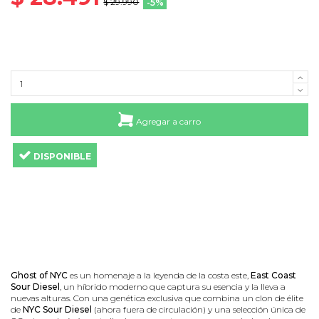
$ 29.990
-5%
Agregar a carro
DISPONIBLE
Ghost of NYC
es un homenaje a la leyenda de la costa este,
East Coast
Sour Diesel
, un híbrido moderno que captura su esencia y la lleva a
nuevas alturas. Con una genética exclusiva que combina un clon de élite
de
NYC Sour Diesel
(ahora fuera de circulación) y una selección única de