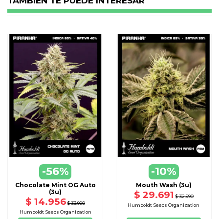
TAMBIEN TE PUEDE INTERESAR
-56%
-10%
Chocolate Mint OG Auto
Mouth Wash (3u)
(3u)
$ 29.691
$ 32.990
$ 14.956
$ 33.990
Humboldt Seeds Organization
Humboldt Seeds Organization