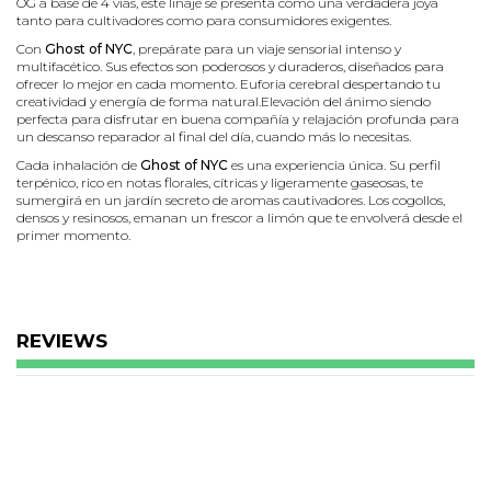
OG a base de 4 vías, este linaje se presenta como una verdadera joya
tanto para cultivadores como para consumidores exigentes.
Con
Ghost of NYC
, prepárate para un viaje sensorial intenso y
multifacético. Sus efectos son poderosos y duraderos, diseñados para
ofrecer lo mejor en cada momento. Euforia cerebral despertando tu
creatividad y energía de forma natural.Elevación del ánimo siendo
perfecta para disfrutar en buena compañía y relajación profunda para
un descanso reparador al final del día, cuando más lo necesitas.
Cada inhalación de
Ghost of NYC
es una experiencia única. Su perfil
terpénico, rico en notas florales, cítricas y ligeramente gaseosas, te
sumergirá en un jardín secreto de aromas cautivadores. Los cogollos,
densos y resinosos, emanan un frescor a limón que te envolverá desde el
primer momento.
Características de la semilla de marihuana Ghost of
NYC de Humboldt Seeds
Tipo: Feminizada
Apta para cultivo en interior y exterior
REVIEWS
Producción Exterior: 2000 g/planta
Producción Interior: 450-500 g/m2
Genética: NYC Diesel x Geist OG sin circular (4 vías)
Altura en exterior : 80-110cm
Indica: 70%
Sativa: 30%
THC: Alto
Tiempo de floración: 10 - 11 semanas
Sabor: cítrico