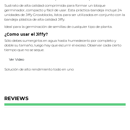
Sustrato de alta calidad comprimida para formar un bloque
germinador, compacto y fácil de usar. Esta práctica bandeja incluye 24
unidades de Jiffy Growblocks, listos para ser utilizados en conjunto con la
bandeja plástica de alta calidad Jiffy.
Ideal para la germinación de semillas de cualquier tipo de planta.
¿Como usar el Jiffy?
Sólo debes sumergirlos en agua hasta humedecerlo por completo y
doble su tamaño, luego hay que escurrir el exceso. Observar cada cierto
tiempo que no se seque.
Ver Video
Solución de alto rendimiento todo en uno
Un medio y un recipiente todo en uno: el Jiffy Growblock es la principal
opción para todos los cultivadores de flores cortadas y los horticultores
que usan sistemas hidropónicos, invernaderos u otras aplicaciones de
semilleros. Y gracias a la poda aérea, un mejor control de la temperatura
y la versatilidad, los Jiffy Growblocks generan plantas más saludables y
REVIEWS
fuertes.
Malla de PLA
Reducir el uso del plástico en los envoltorios y la producción es una
cuestión de ámbito global y en Jiffy intentamos disminuir el uso de
plásticos en nuestros medios de cultivo. En 2019, Jiffy dejó de usar los
plásticos de PE y PP y empezó a usar la malla de PLA para fabricar