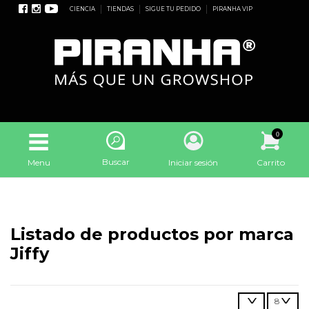
CIENCIA
TIENDAS
SIGUE TU PEDIDO
PIRANHA VIP
0
Buscar
Menu
Iniciar sesión
Carrito
Listado de productos por marca
Jiffy
8