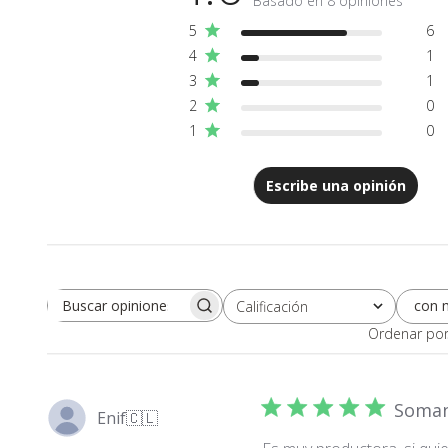
Basado en 8 opiniones
5
6
4
1
3
1
2
0
1
0
Escribe una opinión
con 
Calificación
Buscar opiniones
Todas las clasificaciones
Ordenar po
Soman
Enif
🇨🇱