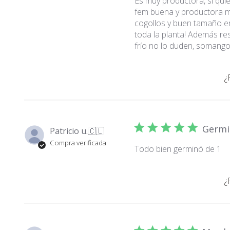
Es muy productora, si qui
fem buena y productora 
cogollos y buen tamaño e
toda la planta! Además res
frío no lo duden, somango 
¿
Germi
Patricio u.
🇨🇱
Compra verificada
Todo bien germinó de 1
¿