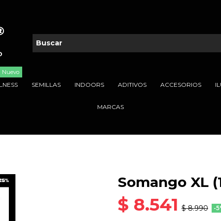
Nuevo
LNESS
SEMILLAS
INDOORS
ADITIVOS
ACCESORIOS
I
MARCAS
Somango XL (1
$ 8.541
$ 8.990
-