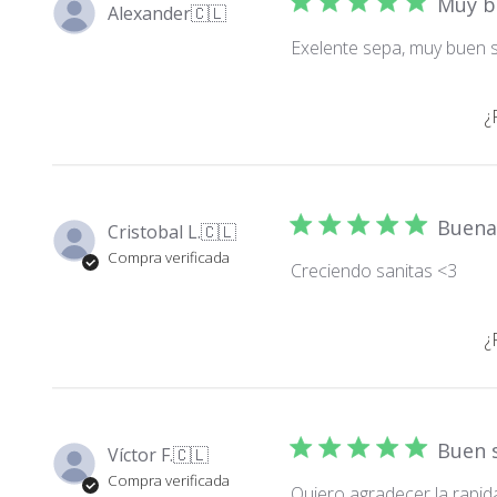
Muy b
Alexander
🇨🇱
Exelente sepa, muy buen 
¿
Buena
Cristobal L.
🇨🇱
Compra verificada
Creciendo sanitas <3
¿
Buen s
Víctor F.
🇨🇱
Compra verificada
Quiero agradecer la rapid