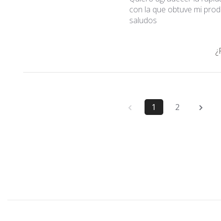
con la que obtuve mi prod
saludos
¿
1
2