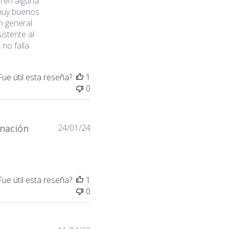
eren alguna
publicación
Origen génetico: Somango 
muy buenos
Tipo: Sativa 25% Indica 75
Efecto: Colocón y enérgi
n general
Sabor: Fruity, Mango
istente al
no falla
Fue útil esta reseña?
1
0
Fecha
nación
24/01/24
de
publicación
Fue útil esta reseña?
1
0