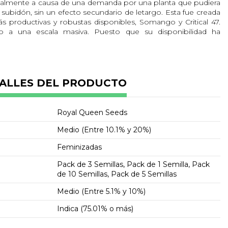
inalmente a causa de una demanda por una planta que pudiera
o subidón, sin un efecto secundario de letargo. Esta fue creada
s productivas y robustas disponibles, Somango y Critical 47.
o a una escala masiva. Puesto que su disponibilidad ha
adoración de muchos de los que cosechan los frutos que se
compactos
ene una mezcla genética de 25% Sativa y 75% Indica. El
ALLES DEL PRODUCTO
sponsable de la rápida aparición del subidón. La planta crece
eniendo un sentido de la belleza y elegancia. Alcanza un
 altura cuando se cultiva en interiores, haciéndola perfecta
Royal Queen Seeds
a planta más pequeña. Cuando se les da la oportunidad de
de estirar hasta 200 centímetros de altura. Es el deporte de
Medio (Entre 10.1% y 20%)
 que producen cogollos robustos. Las plantas adultas tienen
s púrpura y capullos que se espolvorean con una fina capa de
Feminizadas
Pack de 3 Semillas, Pack de 1 Semilla, Pack
de 10 Semillas, Pack de 5 Semillas
a esta planta aproximadamente 9 semanas para alcanzar su
Medio (Entre 5.1% y 10%)
iento. Algunos cultivadores han descubierto que la planta
productos pueden ser cosechados anticipadamente a las 8
Indica (75.01% o más)
 exterior.