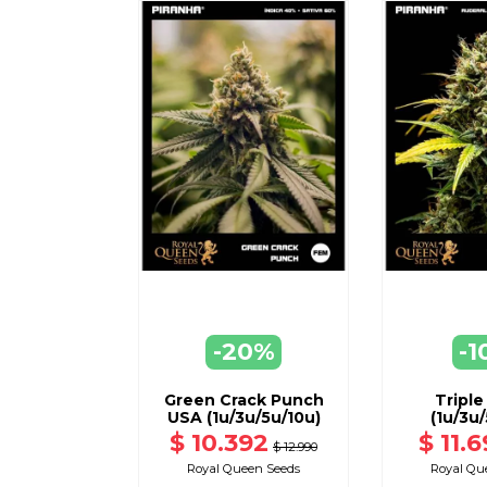
-20%
-1
AGREGAR
AGR
A CARRO
A C
Green Crack Punch
Triple
USA (1u/3u/5u/10u)
(1u/3u/
$ 10.392
$ 11.6
$ 12.990
Royal Queen Seeds
Royal Qu