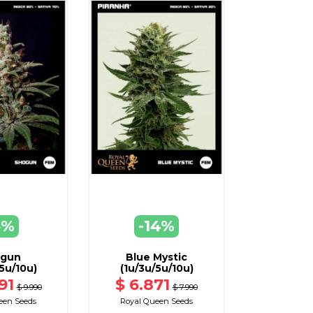
ER
VER
 OTRAS OPCIONES
DISPONIBLE CON OTRAS OPCIONES
5%
-14%
gun
Blue Mystic
5u/10u)
(1u/3u/5u/10u)
91
$ 6.871
$ 9.990
$ 7.990
een Seeds
Royal Queen Seeds