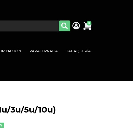
0
LUMINACIÓN
PARAFERNALIA
TABAQUERÍA
u/3u/5u/10u)
5%