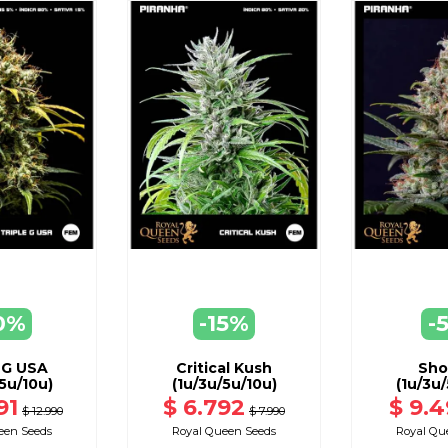
VER
V
DISPONIBLE CON OTRAS OPCIONES
DISPONIBLE CON
0%
-15%
-
EGAR
ARRO
 G USA
Critical Kush
Sho
5u/10u)
(1u/3u/5u/10u)
(1u/3u/
91
$ 6.792
$ 9.4
$ 12.990
$ 7.990
een Seeds
Royal Queen Seeds
Royal Qu