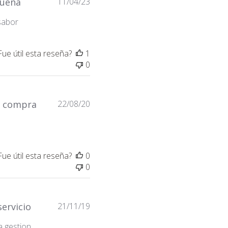
Fecha
uena
11/04/23
de
sabor
publicación
Fue útil esta reseña?
1
0
Fecha
 compra
22/08/20
de
publicación
Fue útil esta reseña?
0
0
Fecha
ervicio
21/11/19
de
a gestion
publicación