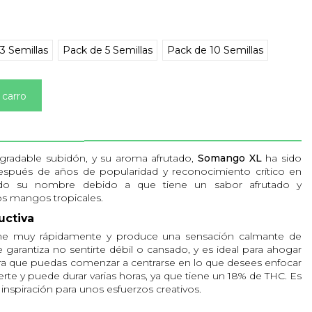
3 Semillas
Pack de 5 Semillas
Pack de 10 Semillas
 carro
gradable subidón, y su aroma afrutado,
Somango XL
ha sido
espués de años de popularidad y reconocimiento crítico en
ado su nombre debido a que tiene un sabor afrutado y
los mangos tropicales.
uctiva
iene muy rápidamente y produce una sensación calmante de
te garantiza no sentirte débil o cansado, y es ideal para ahogar
ara que puedas comenzar a centrarse en lo que desees enfocar
erte y puede durar varias horas, ya que tiene un 18% de THC. Es
inspiración para unos esfuerzos creativos.