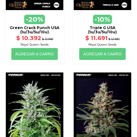
-20%
-10%
Green Crack Punch USA
Triple G USA
(1u/3u/5u/10u)
(1u/3u/5u/10u)
$ 10.392
$ 11.691
$ 12.990
$ 12.990
Royal Queen Seeds
Royal Queen Seeds
AGREGAR A CARRO
AGREGAR A CARRO