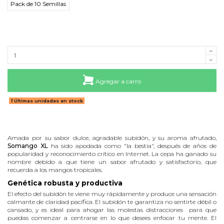
Pack de 10 Semillas
Agregar a carro
Últimas unidades en stock
Amada por su sabor dulce, agradable subidón, y su aroma afrutado,
Somango XL
ha sido apodada como "la bestia", después de años de
popularidad y reconocimiento crítico en Internet. La cepa ha ganado su
nombre debido a que tiene un sabor afrutado y satisfactorio, que
recuerda a los mangos tropicales.
Genética robusta y productiva
El efecto del subidón te viene muy rápidamente y produce una sensación
calmante de claridad pacífica. El subidón te garantiza no sentirte débil o
cansado, y es ideal para ahogar las molestas distracciones para que
puedas comenzar a centrarse en lo que desees enfocar tu mente. El