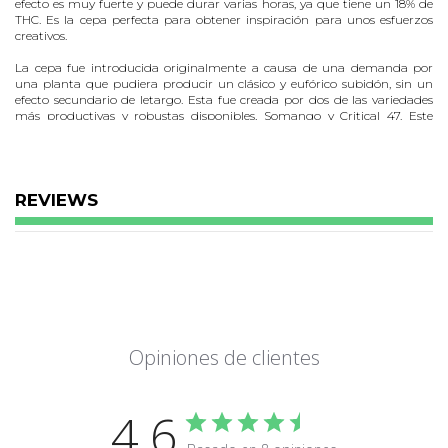
efecto es muy fuerte y puede durar varias horas, ya que tiene un 18% de
THC. Es la cepa perfecta para obtener inspiración para unos esfuerzos
creativos.
La cepa fue introducida originalmente a causa de una demanda por
una planta que pudiera producir un clásico y eufórico subidón, sin un
efecto secundario de letargo. Esta fue creada por dos de las variedades
más productivas y robustas disponibles, Somango y Critical 47. Este
híbrido se ha probado a una escala masiva. Puesto que su disponibilidad
ha aumentado, se ha ganado la adoración de muchos de los que
cosechan los frutos que se adquieren de esta semilla.
Planta y cogollos muy compactos
REVIEWS
Somango XL
feminizada tiene una mezcla genética de 25% Sativa y 75%
Indica. El predominio de la Indica es responsable de la rápida aparición
del subidón. La planta crece de forma muy compacta, manteniendo un
sentido de la belleza y elegancia. Alcanza un máximo de 100 centímetros
de altura cuando se cultiva en interiores, haciéndola perfecta para
aquellos que desean una planta más pequeña. Cuando se les da la
oportunidad de florecer en exterior, se puede estirar hasta 200
centímetros de altura. Es el deporte de numerosas ramas resistentes que
producen cogollos robustos. Las plantas adultas tienen hojas con
Opiniones de clientes
tonalidades sedosas púrpura y capullos que se espolvorean con una fina
capa de cristales.
8 semanas de floración!
4.6
Es recomendable que le des a esta planta aproximadamente 9 semanas
para alcanzar su pleno potencial de florecimiento. Algunos cultivadores