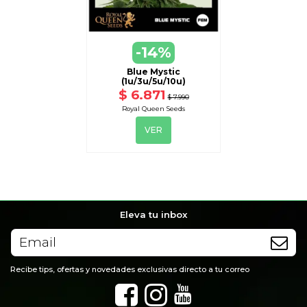
VER
-14%
DISPONIBLE CON OTRAS OPCIONES
Blue Mystic
(1u/3u/5u/10u)
$ 6.871
$ 7.990
Royal Queen Seeds
VER
Eleva tu inbox
Recibe tips, ofertas y novedades exclusivas directo a tu correo