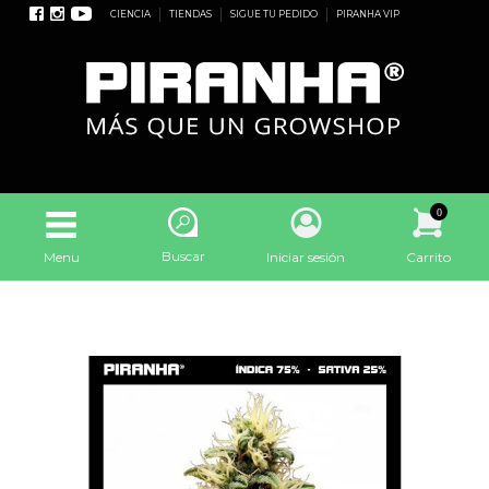
CIENCIA
TIENDAS
SIGUE TU PEDIDO
PIRANHA VIP
0
Buscar
Menu
Iniciar sesión
Carrito