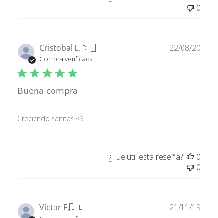
0
Fech
Cristobal L.
🇨🇱
22/08/20
de
Compra verificada
publ
Buena compra
Creciendo sanitas <3
¿Fue útil esta reseña?
0
0
Fech
Víctor F.
🇨🇱
21/11/19
de