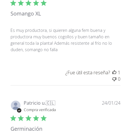
Altura en interior: 60 - 100 cm
publ
Altura en exterior: 120 - 200 cm
Tiempo de Floración: 8 - 9 Semanas
Somango XL
Origen génetico: Somango x Critical 47
Tipo: Sativa 25% Indica 75%
Efecto: Colocón y enérgico
Es muy productora, si quieren alguna fem buena y
Sabor: Fruity, Mango
productora muy buenos cogollos y buen tamaño en
general toda la planta! Además resistente al frío no lo
duden, somango no falla
¿Fue útil esta reseña?
1
0
Fech
Patricio u.
🇨🇱
24/01/24
de
Compra verificada
publ
Germinación