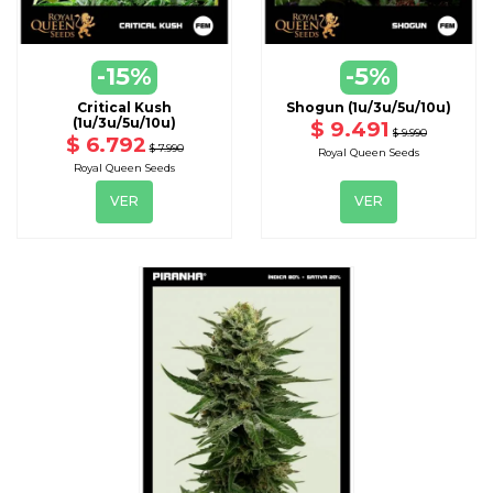
VER
VER
-15%
-5%
DISPONIBLE CON OTRAS OPCIONES
DISPONIBLE CON OTRAS OPCIONE
Critical Kush
Shogun (1u/3u/5u/10u)
(1u/3u/5u/10u)
$ 9.491
$ 9.990
$ 6.792
$ 7.990
Royal Queen Seeds
Royal Queen Seeds
VER
VER