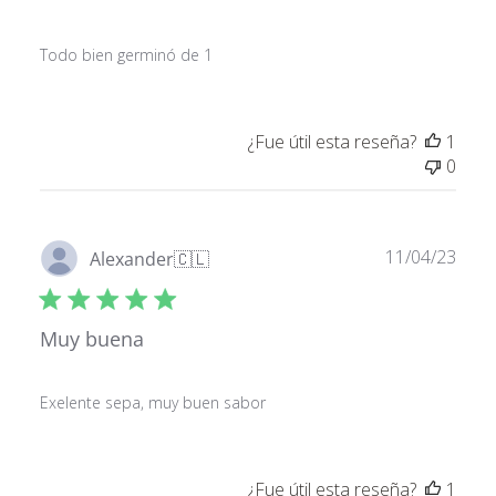
Todo bien germinó de 1
¿Fue útil esta reseña?
1
0
Fech
11/04/23
Alexander
🇨🇱
de
publ
Muy buena
Exelente sepa, muy buen sabor
¿Fue útil esta reseña?
1