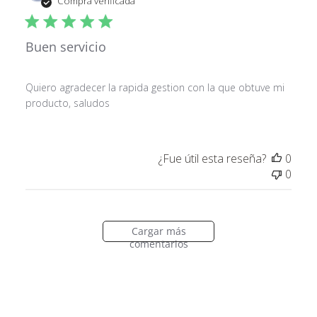
Compra verificada
publ
Buen servicio
Quiero agradecer la rapida gestion con la que obtuve mi
producto, saludos
¿Fue útil esta reseña?
0
0
Cargar más
comentarios