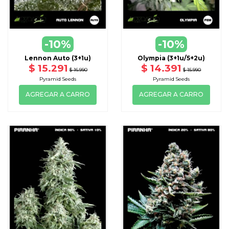
-10%
-10%
Lennon Auto (3+1u)
Olympia (3+1u/5+2u)
$ 15.291
$ 14.391
$ 16.990
$ 15.990
Pyramid Seeds
Pyramid Seeds
AGREGAR A CARRO
AGREGAR A CARRO