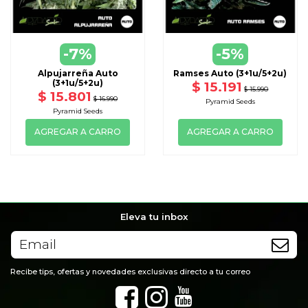
-7%
-5%
Alpujarreña Auto
Ramses Auto (3+1u/5+2u)
(3+1u/5+2u)
$ 15.191
$ 15.990
$ 15.801
$ 16.990
Pyramid Seeds
Pyramid Seeds
AGREGAR A CARRO
AGREGAR A CARRO
Eleva tu inbox
Recibe tips, ofertas y novedades exclusivas directo a tu correo