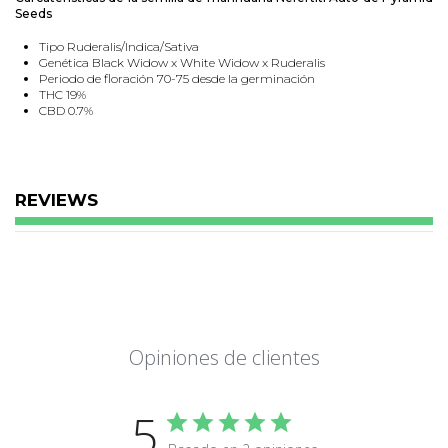
Seeds
Tipo Ruderalis/Indica/Sativa
Genética Black Widow x White Widow x Ruderalis
Periodo de floración 70-75 desde la germinación
THC 19%
CBD 0.7%
Producción en interior 550 g/m2
Producción en exterior Alto
REVIEWS
Opiniones de clientes
5