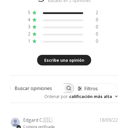
Basado en 2 opiniones
5
2
4
0
3
0
2
0
1
0
Escribe una opinión
Filtros
Buscar opiniones
Ordenar por
:
calificación más alta
Fech
Edgard C.
🇨🇱
18/09/22
de
Compra verificada