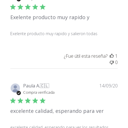
publ
Exelente producto muy rapido y
Exelente producto muy rapido y salieron todas
¿Fue útil esta reseña?
1
0
Fech
Paula A.
🇨🇱
14/09/20
de
Compra verificada
publ
excelente calidad, esperando para ver
excelente calidad, esperando para ver los resultados