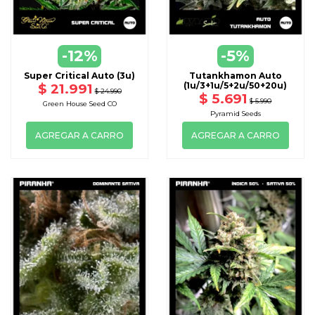
-12%
-5%
Super Critical Auto (3u)
Tutankhamon Auto
(1u/3+1u/5+2u/50+20u)
$ 21.991
$ 24.990
$ 5.691
$ 5.990
Green House Seed CO
Pyramid Seeds
AGREGAR A CARRO
AGREGAR A CARRO