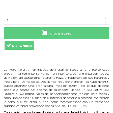
Agregar a carro
DISPONIBLE
La Auto Nefertiti feminizada de Pyramid Seeds es una fuerte cepa
predominantemente Sativa, con un intenso sabor a menta con toques
de Haze y un extraordinario aroma Haze, aliñado con cítricos, naranjas y
fresas. Esta “Dama de las Dos Tierras” requiere atención – la Auto Nefertiti
puede alcanzar una gran altura (más de 180cm), por lo que deberás
podarla o pasará por encima de tu cabeza. Siendo un 65% Sativa 25%
Ruderalis, 10% Indica. No es de las variedades mas rápidas, pero todos y
cada uno de esos 100 días (en el interior) de semilla a cosecha, merecerán
la pena (y el esfuerzo). Al final, serás recompensado con un tremendo
subidón cerebral provocado por su nivel de THC del 11-14%.
Carcaterísticas de la semilla de marihuana Nefertiti Auto de Pyramid