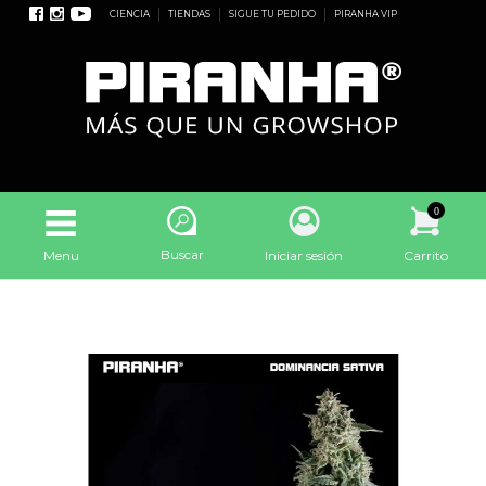
CIENCIA
TIENDAS
SIGUE TU PEDIDO
PIRANHA VIP
0
Buscar
Menu
Iniciar sesión
Carrito