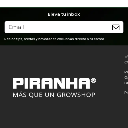
Eleva tu inbox
Recibe tips, ofertas y novedades exclusivas directo a tu correo
T
C
P
G
D
P