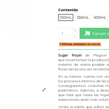
Contenido
100mL
250mL
500mL
Agregar a
Últimas unidades en stock
Sugar Royal
de Plagron 
que incrementan la producción
máximo de resina posible so
flores secas una vez recolecta
En su interior, cuenta con u
los procesos internos de las
Conseguiremos cosechas más
parámetros. Además, si deseas
que hará que hasta las hoja
extracciones serán más volum
Limita el estrés que sufren l