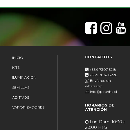
CONTACTOS
INICIO
KITS
+56 9 7307 5218
+56 9 3867 8226
ILUMINACIÓN
Envíanos un
whatsapp
SEMILLAS
info@piranha.cl
ADITIVOS
HORARIOS DE
VAPORIZADORES
ATENCIÓN
Lun-Dom: 10:30 a
20:00 HRS.