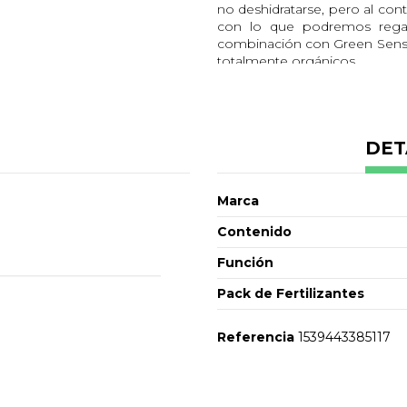
no deshidratarse, pero al cont
con lo que podremos regarl
combinación con Green Sens
totalmente orgánicos.
Este producto es especialme
flores para hacer extraccion
extracción. Conseguirás que t
DET
Dosis y modo de empleo
Añadimos 1-2mL por litro 
Lo usaremos desde que le 
Marca
cuando empecemos a lavar
Contenido
Usar en conjunto con Gre
Función
Pack de Fertilizantes
Referencia
1539443385117
No reviews