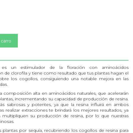
 carro
es un estimulador de la floración con aminoácidos
 de clorofila y tiene como resultado que tus plantas hagan el
bre los cogollos, consiguiendo una notable mejora en las
das.
na composición alta en aminoácidos naturales, que acelerarán
 plantas, incrementando su capacidad de producción de resina.
 sabrosas y potentes, ya que la resina influirá en ambos
 realizar extracciones te brindará los mejores resultados, ya
s multipliquen su producción de resina, por lo que nuestras
inosas.
as plantas por sequía, recubriendo los cogollos de resina para