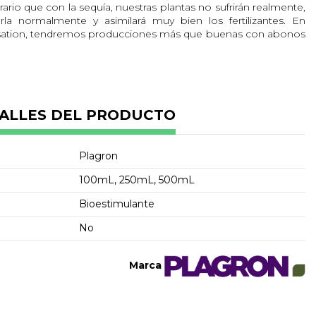
rario que con la sequía, nuestras plantas no sufrirán realmente,
a normalmente y asimilará muy bien los fertilizantes. En
ation, tendremos producciones más que buenas con abonos
nte interesante para los cultivadores que utilizarán sus
es de resinas, ya sea hachís, BHO o cualquier otro método de
us plantas obtengan cuotas de resina antes inimaginables.
ALLES DEL PRODUCTO
 de Sugar Royal de Plagron:
en el agua de riego una vez a la semana.
vemos los cogollos formados hasta el final de la floración,
Plagron
 las raíces.
100mL, 250mL, 500mL
en Sensation para resultados máximos.
Bioestimulante
No
Marca