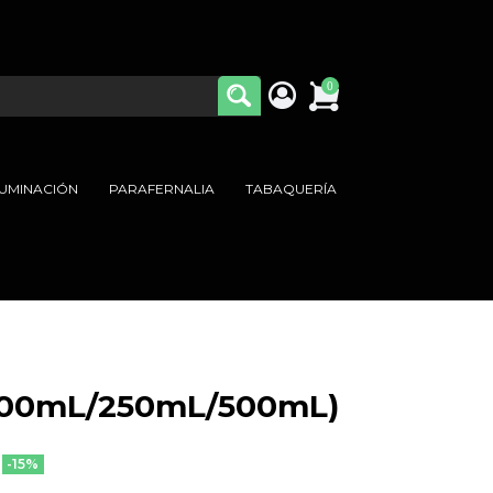
0
LUMINACIÓN
PARAFERNALIA
TABAQUERÍA
(100mL/250mL/500mL)
-15%