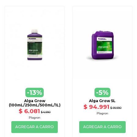
-13%
-5%
Alga Grow
Alga Grow 5L
(100mL/250mL/500mL/1L)
$ 94.991
$ 99.990
$ 6.081
$ 6.990
Plagron
Plagron
AGREGAR A CARRO
AGREGAR A CARRO