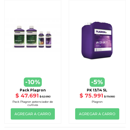
-10%
-5%
Pack Plagron
PK 13/14 5L
$ 47.691
$ 75.991
$ 52.990
$ 79.990
Pack Plagron potenciador de
Plagron
cultivos
AGREGAR A CARRO
AGREGAR A CARRO