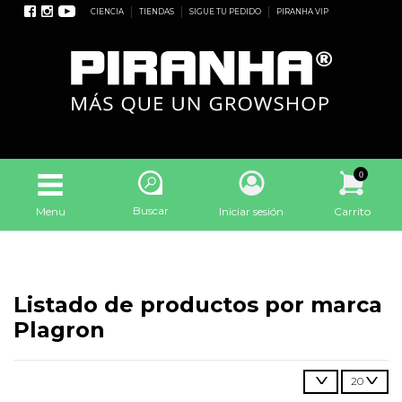
CIENCIA
TIENDAS
SIGUE TU PEDIDO
PIRANHA VIP
0
Buscar
Menu
Iniciar sesión
Carrito
Listado de productos por marca
Plagron
20