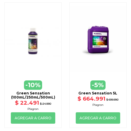
-10%
-5%
Green Sensation
Green Sensation 5L
(100mL/250mL/500mL)
$ 664.991
$ 699.990
$ 22.491
$ 24.990
Plagron
Plagron
AGREGAR A CARRO
AGREGAR A CARRO