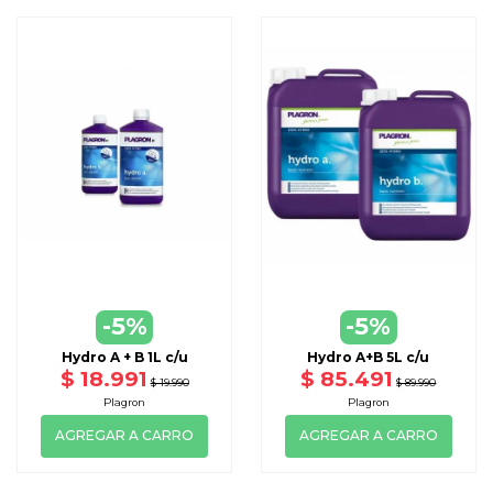
-5%
-5%
Hydro A + B 1L c/u
Hydro A+B 5L c/u
$ 18.991
$ 85.491
$ 19.990
$ 89.990
Plagron
Plagron
AGREGAR A CARRO
AGREGAR A CARRO