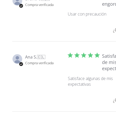
engor
Compra verificada
Usar con precaución
¿
Satisf
Ana S.
🇨🇱
de mi
Compra verificada
expect
Satisface algunas de mis
expectativas
¿