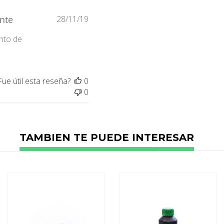
Fecha
nte
28/11/19
de
nto de
publicación
Fue útil esta reseña?
0
0
TAMBIEN TE PUEDE INTERESAR