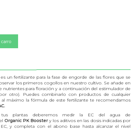
 carro
C
es un fertilizante para la fase de engorde de las flores que se
ervar los primeros cogollos en nuestro cultivo. Se añade en
nutrientes para floración y a continuación del estimulador de
 por otro). Puedes combinarlo con productos de cualquier
 al máximo la fórmula de este fertilizante te recomendamos
C.
izar tus plantas deberemos medir la EC del agua de
 el
Organic PK Booster
y los aditivos en las dosis indicadas por
a EC, y completa con el abono base hasta alcanzar el nivel