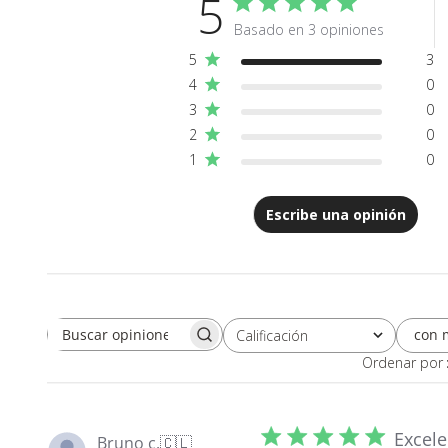
5
Basado en 3 opiniones
5
3
4
0
3
0
2
0
1
0
Escribe una opinión
con 
Calificación
Buscar opiniones
Todas las clasificaciones
Ordenar por
Excele
Bruno c.
🇨🇱