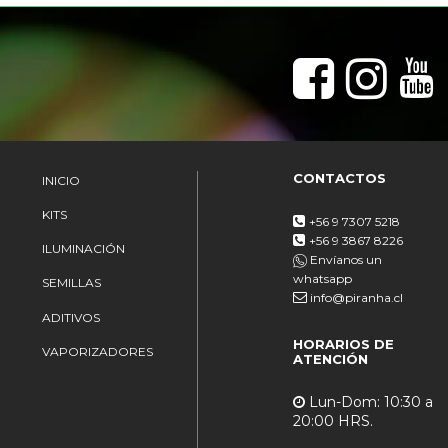
CONTACTOS
INICIO
KITS
+56 9 7307 5218
+56 9 3867 8226
ILUMINACIÓN
Envíanos un
whatsapp
SEMILLAS
info@piranha.cl
ADITIVOS
HORARIOS DE
VAPORIZADORES
ATENCIÓN
Lun-Dom: 10:30 a
20:00 HRS.