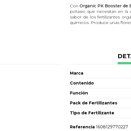
Con
Organic PK Booster de
potasio que necesitan en la 
sabor de los fertilizantes org
químicos. Produce unas flores
Dosis y modo de empleo
De 1 a 3 ml/L de agua, em
de 1 ml/L al principio hast
Dejar de usar 10 días ante
DET
Composición de Organic
Alimento de alfalfa.
Marca
Mezcla de melaza de azúc
Kalivinasse.
Contenido
Diluyente orgánico.
Stone meal.
Función
Una cantidad equilibrada 
Pack de Fertilizantes
Atención:
Tipo de Fertilizante
Agitar bien antes de usar. Us
máximo. Almacenar en sitio fr
contacto con la piel, lavar c
Referencia
1608129770227