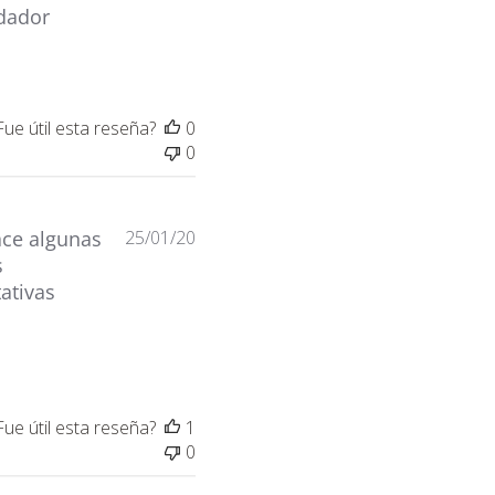
de
dador
publicación
Fue útil esta reseña?
0
0
Fecha
ace algunas
25/01/20
de
s
publicación
ativas
Fue útil esta reseña?
1
0