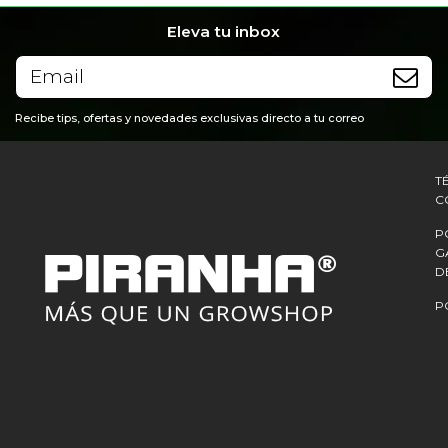
Eleva tu inbox
Recibe tips, ofertas y novedades exclusivas directo a tu correo
T
C
P
G
D
P