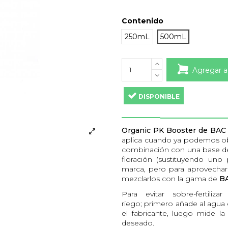
Contenido
250mL
500mL
Agregar a
DISPONIBLE
Organic PK Booster
de BA
aplica cuando ya podemos obs
combinación con una base de 
floración (sustituyendo uno
marca, pero para aprovechar
mezclarlos con la gama de
BA
Para evitar sobre-fertil
riego; primero añade al agua
el fabricante, luego mide l
deseado.