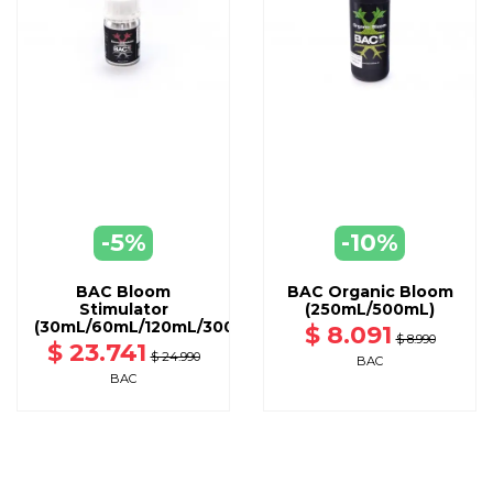
VER
DISPONIBLE CON OTRAS OPCIONES
-5%
-10%
AGREGAR
A CARRO
BAC Bloom
BAC Organic Bloom
Stimulator
(250mL/500mL)
(30mL/60mL/120mL/300mL/1L)
$ 8.091
$ 8.990
$ 23.741
$ 24.990
BAC
BAC