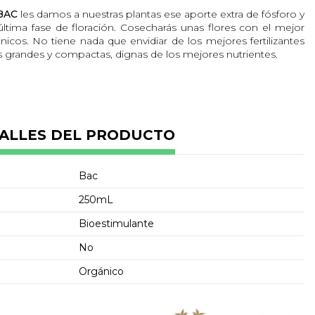
 BAC
les damos a nuestras plantas ese aporte extra de fósforo y
última fase de floración. Cosecharás unas flores con el mejor
ánicos. No tiene nada que envidiar de los mejores fertilizantes
 grandes y compactas, dignas de los mejores nutrientes.
 de Organic Pk Booster:
pezando en la 4 semana de floración hasta el final, subiendo
a acabar con los 3ml/L al final.
s de la cosecha.
ALLES DEL PRODUCTO
 Pk Booster:
Bac
ares.
250mL
Bioestimulante
de trazas de elementos.
No
Orgánico
a las reservas de agua mezcladas con nutrientes dos días como
ío y seco. Mantener fuera del alcance de los niños. En caso de
on agua y jabón. Consultar al médico en caso de irritación. En