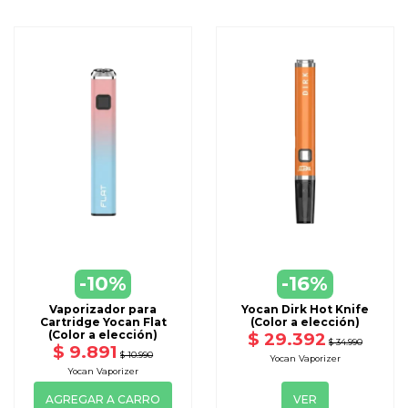
1 Yocan Pocket (Cloud 3 coil preinstalado)
1 Cloud 3 Chamber
12 terp pearls (terp balls)
1 cable USB-C
4 Q-tips
1 dab tool / pick tool
Manuales
VER
-10%
-16%
DISPONIBLE CON OTRAS OPCIONE
Vaporizador para
Yocan Dirk Hot Knife
Cartridge Yocan Flat
(Color a elección)
(Color a elección)
$ 29.392
$ 34.990
$ 9.891
$ 10.990
Yocan Vaporizer
Yocan Vaporizer
AGREGAR A CARRO
VER