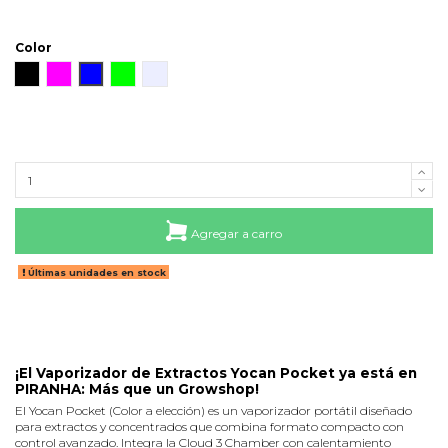
Color
Negro
Rosa
Azul
Verde
Silver
Agregar a carro
Últimas unidades en stock
¡El Vaporizador de Extractos Yocan Pocket ya está en
PIRANHA: Más que un Growshop!
El Yocan Pocket (Color a elección) es un vaporizador portátil diseñado
para extractos y concentrados que combina formato compacto con
control avanzado. Integra la Cloud 3 Chamber con calentamiento