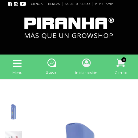
CIENCIA
TIENDAS
SIGUE TU PEDIDO
PIRANHA VIP
0
Buscar
Menu
Iniciar sesión
Carrito