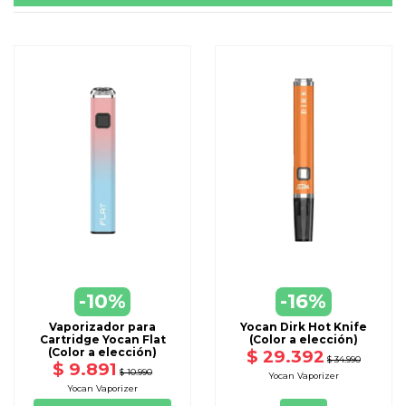
VER
-10%
-16%
DISPONIBLE CON OTRAS OPCIONE
Vaporizador para
Yocan Dirk Hot Knife
Cartridge Yocan Flat
(Color a elección)
(Color a elección)
$ 29.392
$ 34.990
$ 9.891
$ 10.990
Yocan Vaporizer
Yocan Vaporizer