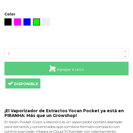
Color
Negro
Rosa
Azul
Verde
Silver
Agregar a carro
DISPONIBLE
¡El Vaporizador de Extractos Yocan Pocket ya está en
PIRANHA: Más que un Growshop!
El Yocan Pocket (Color a elección) es un vaporizador portátil diseñado
para extractos y concentrados que combina formato compacto con
control avanzado. Integra la Cloud 3 Chamber con calentamiento