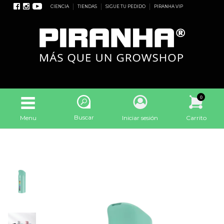
CIENCIA
TIENDAS
SIGUE TU PEDIDO
PIRANHA VIP
0
Buscar
Menu
Iniciar sesión
Carrito