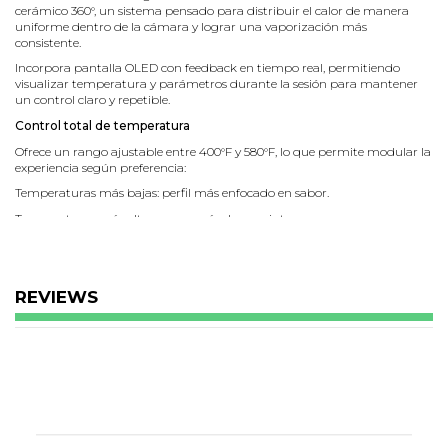
cerámico 360°, un sistema pensado para distribuir el calor de manera
uniforme dentro de la cámara y lograr una vaporización más
consistente.
Incorpora pantalla OLED con feedback en tiempo real, permitiendo
visualizar temperatura y parámetros durante la sesión para mantener
un control claro y repetible.
Control total de temperatura
Ofrece un rango ajustable entre 400°F y 580°F, lo que permite modular la
experiencia según preferencia:
Temperaturas más bajas: perfil más enfocado en sabor.
Temperaturas más altas: vapor más denso e intenso.
Su batería de 1400 mAh entrega una autonomía indicada de hasta 15
dabs por carga, y se recarga mediante USB-C (Type-C) para mayor
compatibilidad y rapidez.
REVIEWS
Sistema Cloud 3 y accesorios incluidos
La cámara cerámica 360° favorece una entrega de calor homogénea,
mientras que la pantalla OLED facilita volver a configuraciones previas
con precisión.
Incluye 12 terp pearls (terp balls), que ayudan a generar movimiento del
material dentro de la cámara, optimizando la exposición al calor.
Además, los accesorios integrados simplifican la limpieza y el
mantenimiento entre sesiones.