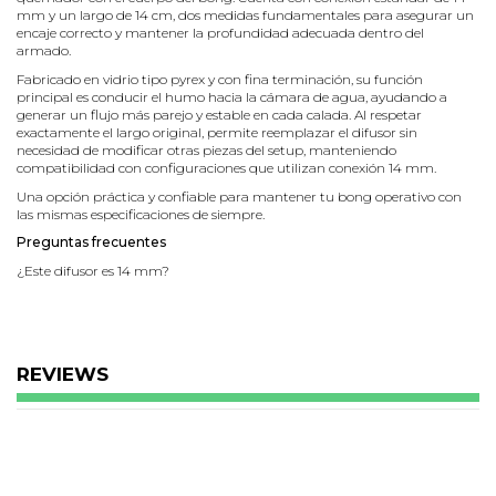
mm y un largo de 14 cm, dos medidas fundamentales para asegurar un
encaje correcto y mantener la profundidad adecuada dentro del
armado.
Fabricado en vidrio tipo pyrex y con fina terminación, su función
principal es conducir el humo hacia la cámara de agua, ayudando a
generar un flujo más parejo y estable en cada calada. Al respetar
exactamente el largo original, permite reemplazar el difusor sin
necesidad de modificar otras piezas del setup, manteniendo
compatibilidad con configuraciones que utilizan conexión 14 mm.
Una opción práctica y confiable para mantener tu bong operativo con
las mismas especificaciones de siempre.
Preguntas frecuentes
¿Este difusor es 14 mm?
Sí, la conexión es de 14 mm.
¿Cuál es el largo del downstem?
14 cm.
REVIEWS
¿Para qué sirve el difusor en un bong?
Para conectar el quemador y conducir el humo hacia el agua del bong.
¿De qué material es?
Vidrio.