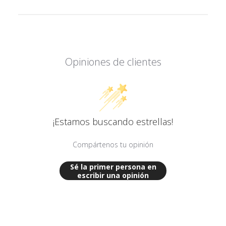
Características técnicas
Marca: Bonglab
Tipo: Difusor / Downstem para bong
Uso recomendado: Repuesto para bong con conexión 14 mm
Compatibilidad: Conexión 14 mm
Opiniones de clientes
Material: Vidrio (pyrex)
Largo: 14 cm
¡Estamos buscando estrellas!
Compártenos tu opinión
Sé la primer persona en
escribir una opinión