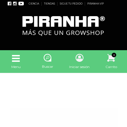
CIENCIA
TIENDAS
SIGUE TU PEDIDO
PIRANHA VIP
0
Buscar
Menu
Iniciar sesión
Carrito