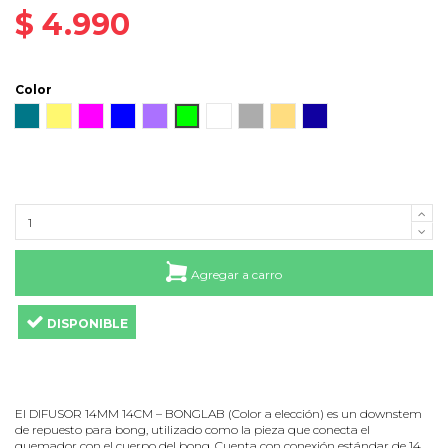
$ 4.990
Color
Teal
Amber
Rosa
Azul
Purple
Verde
Clear
Smoke Grey
Golden
Deep Blue
Agregar a carro
DISPONIBLE
El DIFUSOR 14MM 14CM – BONGLAB (Color a elección) es un downstem
de repuesto para bong, utilizado como la pieza que conecta el
quemador con el cuerpo del bong. Cuenta con conexión estándar de 14