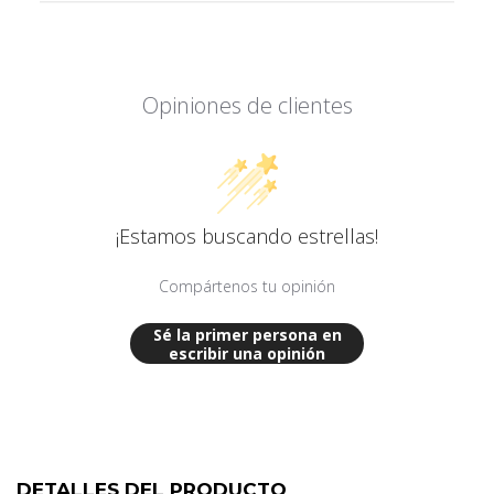
Sí, aunque tiene una estructura algo estirada, responde bien al
entrenamiento y es dócil de trabajar.
Características Técnicas
Genética: Brrbery x Fruity Pebbles OG (FPO)
Opiniones de clientes
Uso recomendado: Cultivo
Periodo de floración: 8 a 9 semanas
Producción: Media-alta
Perfil de terpenos: Frutal, refrescante, notas a pomelo
Inspiración genética: Super Boof (BeanFiendz)
¡Estamos buscando estrellas!
Tipo: Híbrido Equilibrado
Compártenos tu opinión
Sé la primer persona en
escribir una opinión
DETALLES DEL PRODUCTO