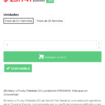
$ 24.990
-5%
Unidades
Pack de 3+1 Semillas
Pack de 25 Semillas
Agregar a carro
DISPONIBLE
¡Brrbery x Fruity Pebbles OG ya está en PIRANHA: Más que un
Growshop!
Brrbery x Fruity Pebbles OG de Secret File Seeds es una selección genética
de la Tropical Family, incorporada por su perfil de terpenos definido y por