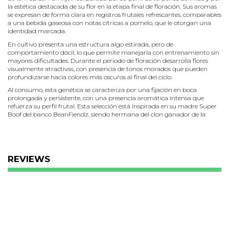
la estética destacada de su flor en la etapa final de floración. Sus aromas
se expresan de forma clara en registros frutales refrescantes, comparables
a una bebida gaseosa con notas cítricas a pomelo, que le otorgan una
identidad marcada.
En cultivo presenta una estructura algo estirada, pero de
comportamiento dócil, lo que permite manejarla con entrenamiento sin
mayores dificultades. Durante el periodo de floración desarrolla flores
visualmente atractivas, con presencia de tonos morados que pueden
profundizarse hacia colores más oscuros al final del ciclo.
Al consumo, esta genética se caracteriza por una fijación en boca
prolongada y persistente, con una presencia aromática intensa que
refuerza su perfil frutal. Esta selección está inspirada en su madre Super
Boof del banco BeanFiendz, siendo hermana del clon ganador de la
Copa Los Andes 2024, aportando carácter, frescor y coherencia a una de
las familias genéticas más reconocidas de la colección.
Preguntas Frecuentes
¿Cuánto dura su floración?
REVIEWS
Entre 8 y 9 semanas.
¿Qué tipo de aromas predominan?
Aromas frutales refrescantes, similares a una bebida gaseosa con notas a
pomelo.
¿Es una planta fácil de manejar?