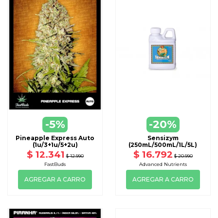
-5%
-20%
Pineapple Express Auto
Sensizym
(1u/3+1u/5+2u)
(250mL/500mL/1L/5L)
$ 12.341
$ 16.792
$ 12.990
$ 20.990
FastBuds
Advanced Nutrients
AGREGAR A CARRO
AGREGAR A CARRO