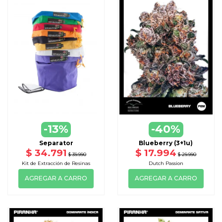
-13%
-40%
Separator
Blueberry (3+1u)
$ 34.791
$ 17.994
$ 39.990
$ 29.990
Kit de Extracción de Resinas
Dutch Passion
AGREGAR A CARRO
AGREGAR A CARRO