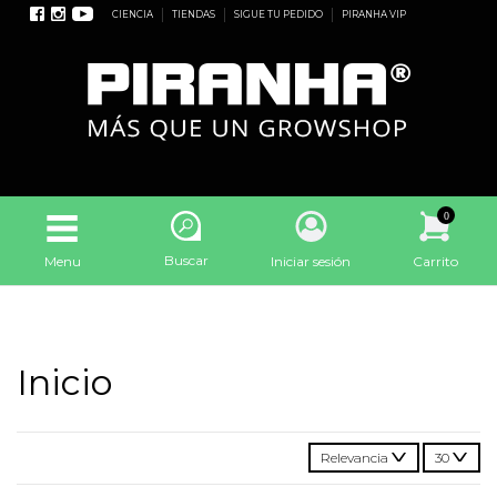
CIENCIA
TIENDAS
SIGUE TU PEDIDO
PIRANHA VIP
0
Buscar
Menu
Iniciar sesión
Carrito
Inicio
Relevancia
30