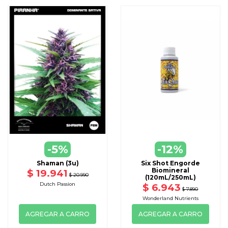
-5%
-12%
Shaman (3u)
Six Shot Engorde
Biomineral
$ 19.941
$ 20.990
(120mL/250mL)
Dutch Passion
$ 6.943
$ 7.890
Wonderland Nutrients
AGREGAR A CARRO
AGREGAR A CARRO