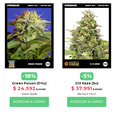
-18%
-5%
Green Poison (3+1u)
G13 Haze (3u)
$ 24.592
$ 37.991
$ 29.990
$ 39.990
Sweet Seeds
Barney's Farm
AGREGAR A CARRO
AGREGAR A CARRO