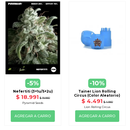
-5%
-10%
Nefertiti (3+1u/5+2u)
Tainer Lion Rolling
Circus (Color Aleatorio)
$ 18.991
$ 19.990
$ 4.491
$ 4.990
Pyramid Seeds
Lion Rolling Circus
AGREGAR A CARRO
AGREGAR A CARRO