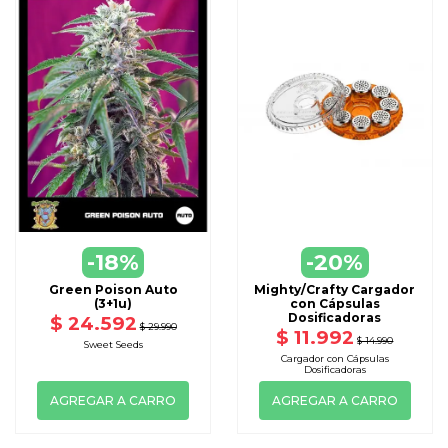
-18%
-20%
Green Poison Auto
Mighty/Crafty Cargador
(3+1u)
con Cápsulas
Dosificadoras
$ 24.592
$ 29.990
$ 11.992
$ 14.990
Sweet Seeds
Cargador con Cápsulas
Dosificadoras
AGREGAR A CARRO
AGREGAR A CARRO