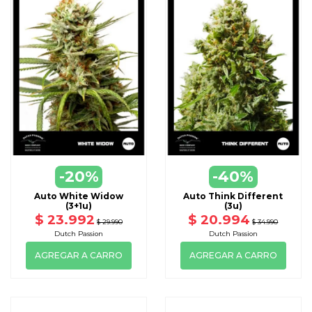
-20%
-40%
Auto White Widow
Auto Think Different
(3+1u)
(3u)
$ 23.992
$ 20.994
$ 29.990
$ 34.990
Dutch Passion
Dutch Passion
AGREGAR A CARRO
AGREGAR A CARRO