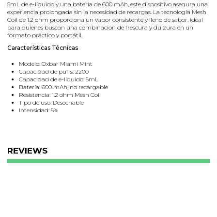
5mL de e-líquido y una batería de 600 mAh, este dispositivo asegura una
experiencia prolongada sin la necesidad de recargas. La tecnología Mesh
Coil de 1.2 ohm proporciona un vapor consistente y lleno de sabor, ideal
para quienes buscan una combinación de frescura y dulzura en un
formato práctico y portátil.
Características Técnicas
Modelo: Oxbar Miami Mint
Capacidad de puffs: 2200
Capacidad de e-líquido: 5mL
Batería: 600 mAh, no recargable
Resistencia: 1.2 ohm Mesh Coil
Tipo de uso: Desechable
Intensidad: 5%
REVIEWS