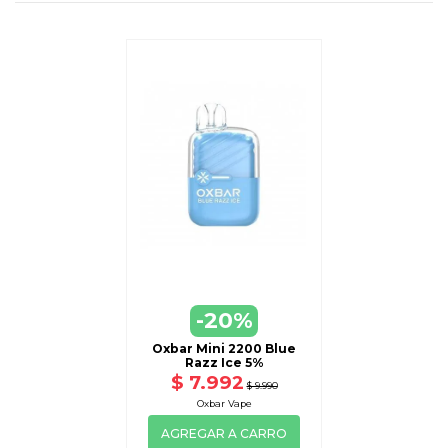
-20%
Oxbar Mini 2200 Blue
Razz Ice 5%
$ 7.992
$ 9.990
Oxbar Vape
AGREGAR A CARRO