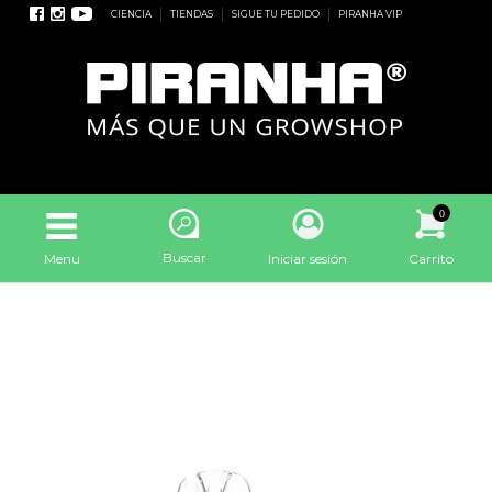
CIENCIA
TIENDAS
SIGUE TU PEDIDO
PIRANHA VIP
0
Buscar
Menu
Iniciar sesión
Carrito