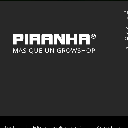
T
C
P
G
D
P
|
|
Aviso legal
Políticas de garantía y devolución
Políticas de envío