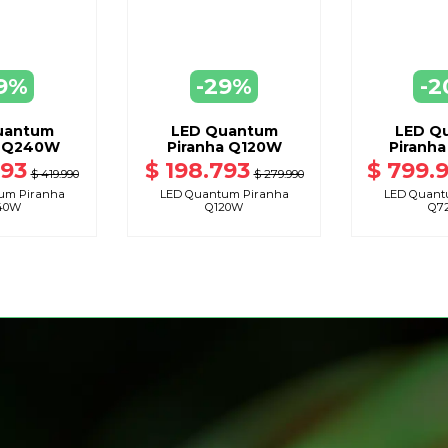
9%
-29%
-2
EGAR
AGREGAR
AGR
ARRO
A CARRO
A C
uantum
LED Quantum
LED Q
a Q240W
Piranha Q120W
Piranh
193
$ 198.793
$ 799.
$ 419.990
$ 279.990
um Piranha
LED Quantum Piranha
LED Quant
40W
Q120W
Q7