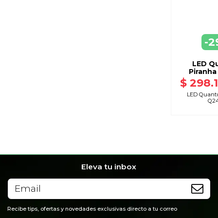
-2
AGR
A C
LED Q
Piranh
$ 298.
LED Quant
Q2
Eleva tu inbox
Recibe tips, ofertas y novedades exclusivas directo a tu correo