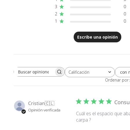
3
0
2
0
1
0
Escribe una opinión
con 
Calificación
Buscar opiniones
Todas las clasificaciones
Ordenar por
Consu
Cristian
🇨🇱
Opinión verificada
Cuál es el espacio que ab
carpa ?