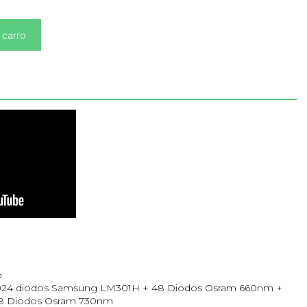
 carro
o
.024 diodos Samsung LM301H + 48 Diodos Osram 660nm +
 8 Diodos Osram 730nm