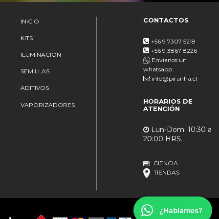
CONTACTOS
INICIO
KITS
+56 9 7307 5218
+56 9 3867 8226
ILUMINACIÓN
Envíanos un
whatsapp
SEMILLAS
info@piranha.cl
ADITIVOS
HORARIOS DE
VAPORIZADORES
ATENCIÓN
Lun-Dom: 10:30 a
20:00 HRS.
CIENCIA
TIENDAS
¿Hablamos?