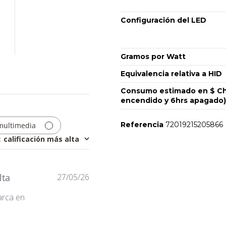
Configuración del LED
Gramos por Watt
Equivalencia relativa a HID
Consumo estimado en $ Chi
encendido y 6hrs apagado)
Referencia
72019215205866
multimedia
:
calificación más alta
No reviews
Fecha
lta
27/05/26
de
arca en
publicación