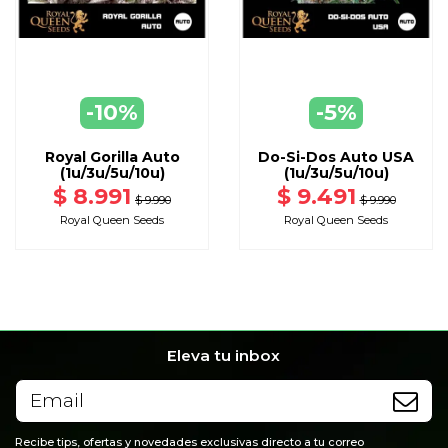
-10%
-5%
AGREGAR
AGREGAR
A CARRO
A CARRO
Royal Gorilla Auto
Do-Si-Dos Auto USA
(1u/3u/5u/10u)
(1u/3u/5u/10u)
$ 8.991
$ 9.491
$ 9.990
$ 9.990
Royal Queen Seeds
Royal Queen Seeds
Eleva tu inbox
Recibe tips, ofertas y novedades exclusivas directo a tu correo