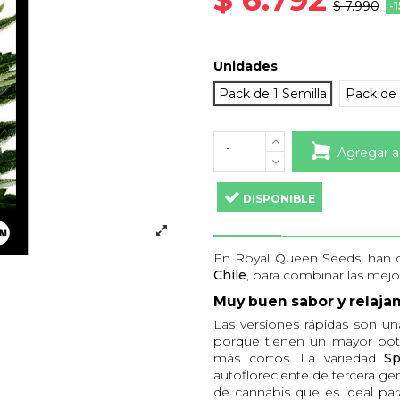
$ 7.990
-
Unidades
Pack de 1 Semilla
Pack de 
Agregar a
DISPONIBLE
En Royal Queen Seeds, han d
Chile
, para combinar las mejor
Muy buen sabor y relaja
Las versiones rápidas son una
porque tienen un mayor pote
más cortos. La variedad
Sp
autofloreciente de tercera g
de cannabis que es ideal par