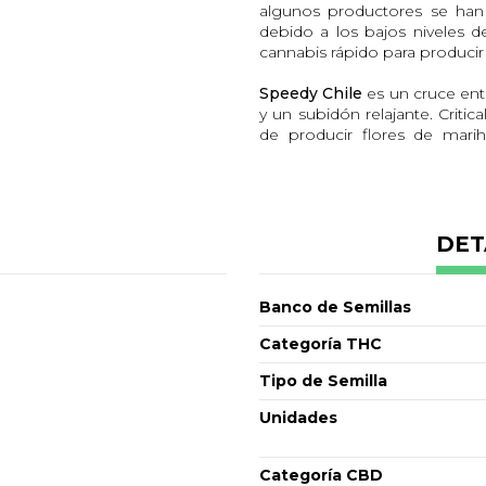
algunos productores se han 
debido a los bajos niveles
cannabis rápido para produci
Speedy Chile
es un cruce entr
y un subidón relajante. Criti
de producir flores de marih
Domina es ideal para el dolor
El híbrido
Speedy Chile
es 30
se estiren un poco y se lle
proporciona un subidón de ca
poco a poco acercándose a ti
DET
que tienen tareas que realizar 
La Indica también presta una
Banco de Semillas
lo que
Speedy Chile
es ideal
semillas feminizadas
Speedy
Categoría THC
cosechar grandes cogollos e
Tipo de Semilla
de las más rápidas en el me
quieran aprovechar al máxim
Unidades
entre los cultivos. Las semilla
de interior o exterior, y la 
principiantes podrán aprecia
Categoría CBD
cultivadores experimentados p