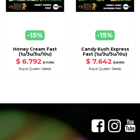
VER
S
DISPONIBLE CON OTRAS OPCIONES
-15%
-15%
AGREGAR
A CARRO
Honey Cream Fast
Candy Kush Express
(1u/3u/5u/10u)
Fast (1u/3u/5u/10u)
$ 6.792
$ 7.642
$ 7.990
$ 8.990
Royal Queen Seeds
Royal Queen Seeds