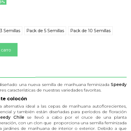
15%
3 Semillas
Pack de 5 Semillas
Pack de 10 Semillas
 carro
iseñado una nueva semilla de marihuana feminizada
Speedy
es características de nuestras variedades favoritas.
nte colocón
 alternativa ideal a las cepas de marihuana autoflorecientes,
ncial y también están diseñadas para períodos de floración
eedy Chile
se llevó a cabo por el cruce de una planta
eneración, con un clon que proporciona una semilla feminizada
a jardines de marihuana de interior o exterior. Debido a que