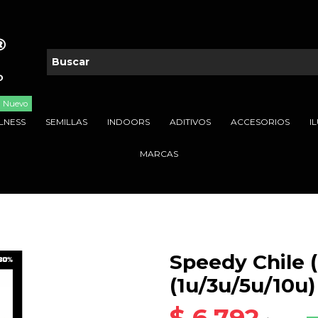
Nuevo
LNESS
SEMILLAS
INDOORS
ADITIVOS
ACCESORIOS
I
MARCAS
Speedy Chile 
(1u/3u/5u/10u)
$ 6.792