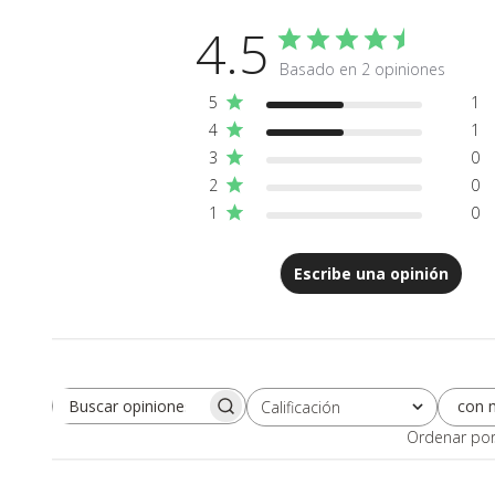
4.5
Basado en 2 opiniones
5
1
4
1
3
0
2
0
1
0
Escribe una opinión
con 
Calificación
Buscar opiniones
Todas las clasificaciones
Ordenar po