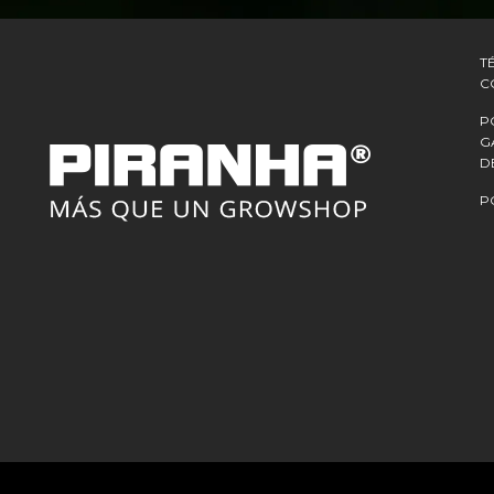
T
C
P
G
D
P