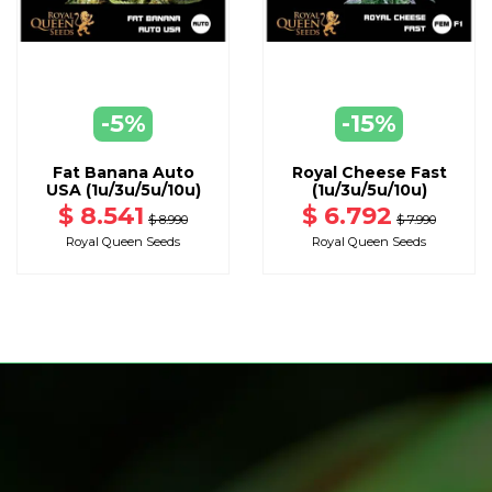
VER
DISPONIBLE CON OTRAS OPCIONE
-5%
-15%
AGREGAR
A CARRO
Fat Banana Auto
Royal Cheese Fast
USA (1u/3u/5u/10u)
(1u/3u/5u/10u)
$ 8.541
$ 6.792
$ 8.990
$ 7.990
Royal Queen Seeds
Royal Queen Seeds