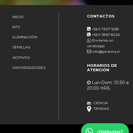
CONTACTOS
INICIO
KITS
+56 9 7307 5218
+56 9 3867 8226
ILUMINACIÓN
Envíanos un
whatsapp
SEMILLAS
info@piranha.cl
ADITIVOS
HORARIOS DE
VAPORIZADORES
ATENCIÓN
Lun-Dom: 10:30 a
20:00 HRS.
CIENCIA
TIENDAS
¿Hablamos?