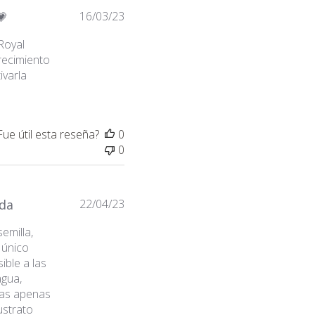
Altura en interior: 60 - 10
Fecha
💗
16/03/23
Altura en exterior: 100 - 1
de
Tiempo de Floración: 6 
Royal
publicación
Origen génetico: Green Po
recimiento
Tipo: Sativa 30% Indica 7
ivarla
Efecto: Relajante y lleno 
Sabor: Fruity, Woody, Spi
Fue útil esta reseña?
0
0
Fecha
ada
22/04/23
de
emilla,
publicación
 único
ible a las
agua,
jas apenas
ustrato