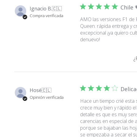
Chile 
Ignacio B.
🇨🇱
Compra verificada
AMO las versiones F1 de 
Queen. rápida entrega y c
excepcional ¡ya quiero cult
denuevo!
¿
Delic
Hosé
🇨🇱
Opinión verificada
Hace un tiempo crié esta s
crece muy bien y rápido el
detalle es que es muy sens
carencias en especial de 
porque se bajaban las ho
se empezaba a secar el s