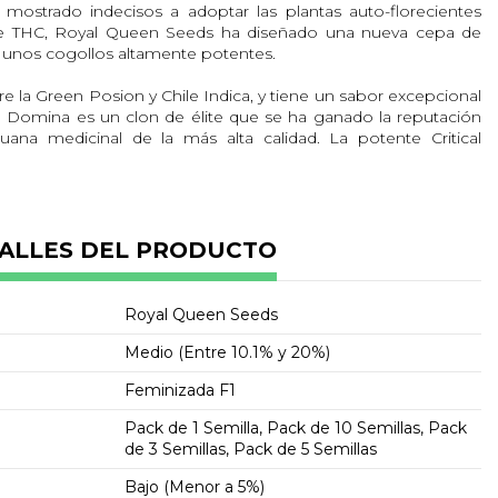
mostrado indecisos a adoptar las plantas auto-florecientes
 de THC, Royal Queen Seeds ha diseñado una nueva cepa de
r unos cogollos altamente potentes.
e la Green Posion y Chile Indica, y tiene un sabor excepcional
cal Domina es un clon de élite que se ha ganado la reputación
uana medicinal de la más alta calidad. La potente Critical
, problemas de sueño y es un potenciador natural del apetito.
% Sativa y 70% Indica, así que puedes esperar que las plantas
nen bien durante el periodo de floración. La mezcla también
lidad sobresaliente. La influencia de Sativa se puede sentir
, y
Speedy Chile
ofrece un subidón que es ideal para aquellos
ALLES DEL PRODUCTO
durante el día.
 agradable sensación de relax a los cogollos terminados, por
Royal Queen Seeds
 para aquellos que disfrutan de fumar durante todo el día. Las
 Chile
tienen un ciclo de vida rápido, por lo que pueden
Medio (Entre 10.1% y 20%)
n tan sólo ocho semanas. La cepa de floración rápida es una
Feminizada F1
rcado, y la composición genética es ideal para aquellos que
o su área de crecimiento con tiempos de respuesta rápidos
Pack de 1 Semilla, Pack de 10 Semillas, Pack
s
Speedy Chile
son una excelente opción para los cultivadores
de 3 Semillas, Pack de 5 Semillas
planta es perfecta tanto para principiantes como expertos. Los
r el hecho de que
Speedy Chile
requiere pocos cuidados, y los
Bajo (Menor a 5%)
ueden marcar en sus nutrientes y funciona de maravilla.