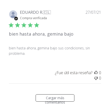
Fech
EDUARDO R.
🇨🇱
27/07/21
de
Compra verificada
publ
bien hasta ahora, gemina bajo
bien hasta ahora, gemina bajo sus condiciones, sin
problema.
¿Fue útil esta reseña?
0
0
Cargar más
comentarios