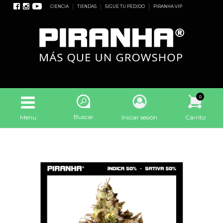
CIENCIA
TIENDAS
SIGUE TU PEDIDO
PIRANHA VIP
0
Buscar
Menu
Iniciar sesión
Carrito