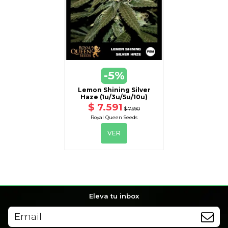
VER
-5%
DISPONIBLE CON OTRAS OPCIONES
Lemon Shining Silver
Haze (1u/3u/5u/10u)
$ 7.591
$ 7.990
Royal Queen Seeds
VER
Eleva tu inbox