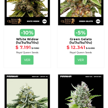
VER
VER
-10%
-5%
DISPONIBLE CON OTRAS OPCIONES
DISPONIBLE CON OTRAS OPCIONE
White Widow
Green Gelato
(1u/3u/5u/10u)
(1u/3u/5u/10u)
$ 7.191
$ 12.341
$ 7.990
$ 12.990
Royal Queen Seeds
Royal Queen Seeds
VER
VER