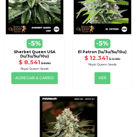
VER
-5%
-5%
DISPONIBLE CON OTRAS OPCIONE
Sherbet Queen USA
El Patron (1u/3u/5u/10u)
(1u/3u/5u/10u)
$ 12.341
$ 12.990
$ 8.541
$ 8.990
Royal Queen Seeds
Royal Queen Seeds
AGREGAR A CARRO
VER