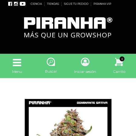
CIENCIA
TIENDAS
SIGUE TU PEDIDO
PIRANHA VIP
0
Buscar
Menu
Iniciar sesión
Carrito