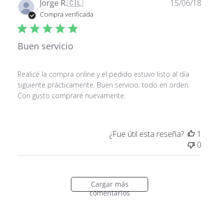
Fech
Jorge R.
🇨🇱
15/06/18
de
Compra verificada
publ
Buen servicio
Realicé la compra online y el pedido estuvo listo al día
siguiente prácticamente. Buen servicio, todo en orden.
Con gusto compraré nuevamente.
¿Fue útil esta reseña?
1
0
Cargar más
comentarios