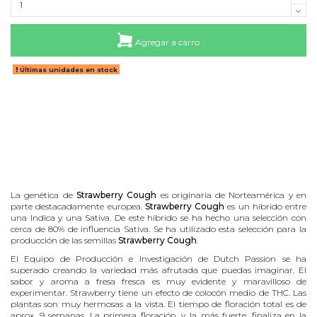
Agregar a carro
Últimas unidades en stock
La genética de
Strawberry Cough
es originaria de Norteamérica y en
parte destacadamente europea.
Strawberry Cough
es un híbrido entre
una Indica y una Sativa. De este híbrido se ha hecho una selección con
cerca de 80% de influencia Sativa. Se ha utilizado esta selección para la
producción de las semillas
Strawberry Cough
.
El Equipo de Producción e Investigación de Dutch Passion se ha
superado creando la variedad más afrutada que puedas imaginar. El
sabor y aroma a fresa fresca es muy evidente y maravilloso de
experimentar. Strawberry tiene un efecto de colocón medio de THC. Las
plantas son muy hermosas a la vista. El tiempo de floración total es de
aprox. 9 semanas. La primera floración, y la más fuerte, finaliza en la