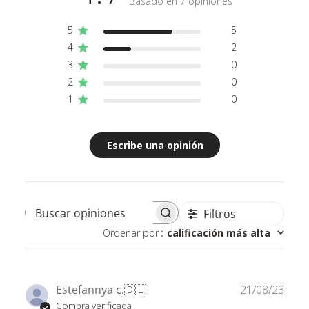
Basado en 7 opiniones
5
5
4
2
3
0
2
0
1
0
Escribe una opinión
Filtros
Buscar opiniones
Ordenar por
:
calificación más alta
Fech
Estefannya c.
🇨🇱
21/08/23
de
Compra verificada