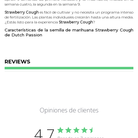
semana cuatro, la segunda en la semana 9.
Strawberry Cough
es fácil de cultivar y no necesita un programa intenso
de fertilización. Las plantas individuales crecerán hasta una altura media.
¿Estás listo para la experiencia
Strawberry Cough
?
Características de la semilla de marihuana Strawberry Cough
de Dutch Passion
Tiempo floración: 9 semanas
Tamaño: Mediana - Grande
Dominancia Sativa
Ideal para cultivo en interior y exterior
REVIEWS
Opiniones de clientes
4.7