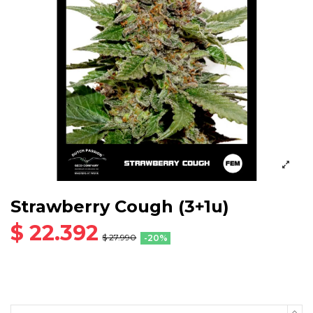
Strawberry Cough (3+1u)
$ 22.392
$ 27.990
-20%