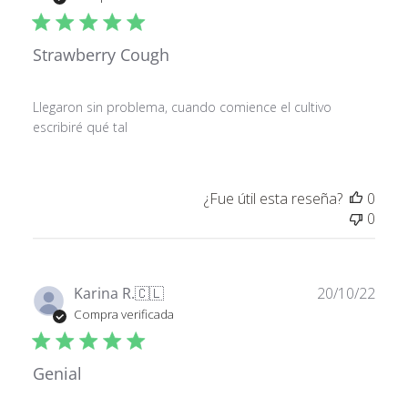
publ
Strawberry Cough
Llegaron sin problema, cuando comience el cultivo
escribiré qué tal
¿Fue útil esta reseña?
0
0
Fech
Karina R.
🇨🇱
20/10/22
de
Compra verificada
publ
Genial