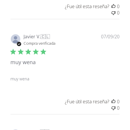
¿Fue útil esta reseña?
0
0
Fech
Javier V.
🇨🇱
07/09/20
de
Compra verificada
publ
muy wena
muy wena
¿Fue útil esta reseña?
0
0