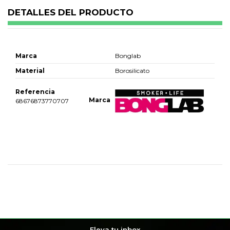
DETALLES DEL PRODUCTO
Marca
Bonglab
Material
Borosilicato
Referencia
Marca
68676873770707
No reviews
Eleva tu inbox