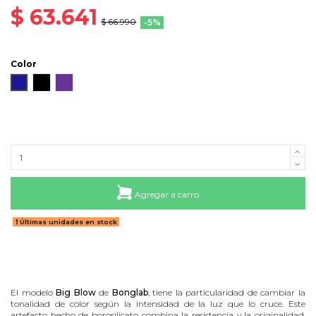
$ 63.641
$ 66.990
-5%
Color
Azul
Negro
Morado
Agregar a carro
Últimas unidades en stock
El modelo
Big
Blow
de
Bonglab
, tiene la particularidad de cambiar la
tonalidad de color según la intensidad de la luz que lo cruce. Este
artefacto hecho de borosilicato combina la resistencia y la originalidad,