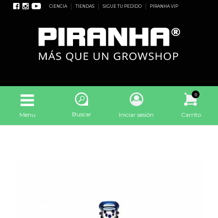
CIENCIA
TIENDAS
SIGUE TU PEDIDO
PIRANHA VIP
0
Buscar
Menu
Iniciar sesión
Carrito