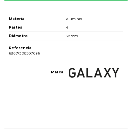
Material
Aluminio
Partes
4
Diámetro
38mm
Referencia
68667308507096
Marca
No reviews