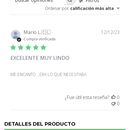
Filtros
Buscar opiniones
Ordenar por
:
calificación más alta
Fech
Mario L.
🇨🇱
12/12/23
de
Compra verificada
publ
EXCELENTE MUY LINDO
ME ENCANTO ...ERA LO QUE NECESITABA
¿Fue útil esta reseña?
0
0
DETALLES DEL PRODUCTO