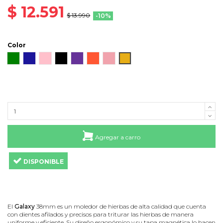
$ 12.591
$ 13.990
-10%
Color
Verde
Azul
Rosado
Negro
Morado
Rojo
Rose Gold
Oro
Agregar a carro
DISPONIBLE
El
Galaxy
38mm es un moledor de hierbas de alta calidad que cuenta
con dientes afilados y precisos para triturar las hierbas de manera
uniforme y eficiente. Su diseño ergonómico y su tapa magnética lo hacen