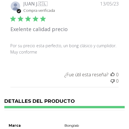
Fech
JUAN J.
🇨🇱
13/05/23
de
Compra verificada
publ
Exelente calidad precio
Por su precio esta perfecto, un bong clásico y cumplidor.
Muy conforme
¿Fue útil esta reseña?
0
0
DETALLES DEL PRODUCTO
Marca
Bonglab