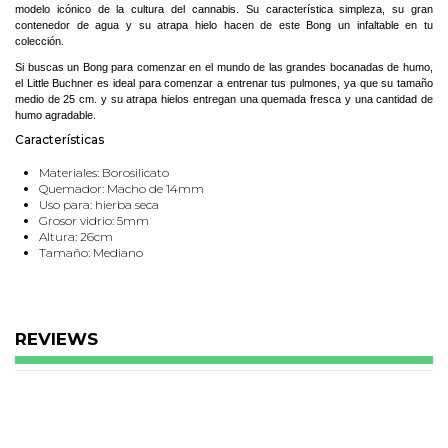
modelo icónico de la cultura del cannabis. Su característica simpleza, su gran
contenedor de agua y su atrapa hielo hacen de este Bong un infaltable en tu
colección.
Si buscas un Bong para comenzar en el mundo de las grandes bocanadas de humo,
el Little Buchner es ideal para comenzar a entrenar tus pulmones, ya que su tamaño
medio de 25 cm. y su atrapa hielos entregan una quemada fresca y una cantidad de
humo agradable.
Características
Materiales: Borosilicato
Quemador: Macho de 14mm
Uso para: hierba seca
Grosor vidrio: 5mm
Altura: 26cm
Tamaño: Mediano
Atrapa Hielo: Si
REVIEWS