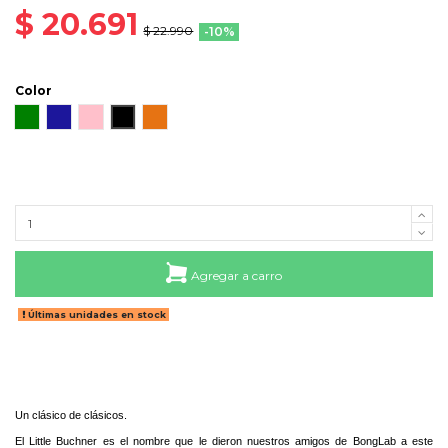
$ 20.691
$ 22.990
-10%
Color
Verde
Azul
Rosado
Negro
Ámbar
Agregar a carro
Últimas unidades en stock
Un clásico de clásicos.
El Little Buchner es el nombre que le dieron nuestros amigos de BongLab a este