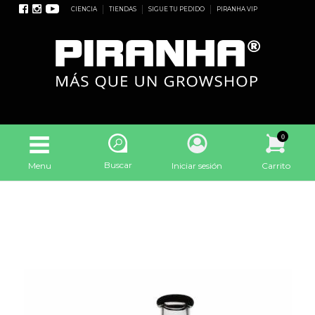
CIENCIA
TIENDAS
SIGUE TU PEDIDO
PIRANHA VIP
0
Buscar
Menu
Iniciar sesión
Carrito