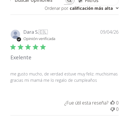
Filtros
Buscar opiniones
Ordenar por
:
calificación más alta
Fech
Dara S.
🇨🇱
09/04/26
de
Opinión verificada
publ
Exelente
me gusto mucho, de verdad estuve muy feliz. muchisimas
gracias mi mamá me lo regalo de cumpleaños
¿Fue útil esta reseña?
0
0