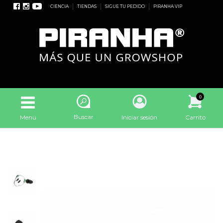
CIENCIA
TIENDAS
SIGUE TU PEDIDO
PIRANHA VIP
0
Buscar
Menu
Iniciar sesión
Carrito