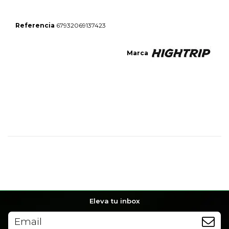
Referencia
67932069137423
Marca
No reviews
Eleva tu inbox