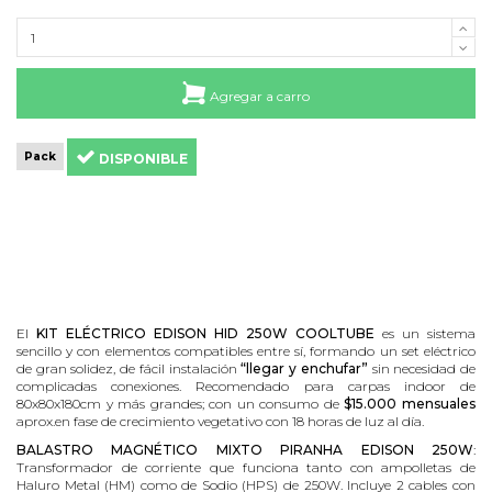
Agregar a carro
Pack
DISPONIBLE
El
KIT ELÉCTRICO EDISON HID 250W COOLTUBE
es un sistema
sencillo y con elementos compatibles entre sí, formando un set eléctrico
de gran solidez, de fácil instalación
“llegar y enchufar”
sin necesidad de
complicadas conexiones. Recomendado para carpas indoor de
80x80x180cm y más grandes; con un consumo de
$15.000 mensuales
aprox.en fase de crecimiento vegetativo con 18 horas de luz al día.
BALASTRO MAGNÉTICO MIXTO PIRANHA EDISON 250W
:
Transformador de corriente que funciona tanto con ampolletas de
Haluro Metal (HM) como de Sodio (HPS) de 250W. Incluye 2 cables con