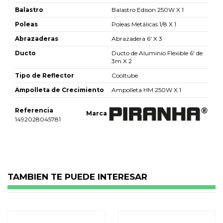
Balastro
Balastro Edison 250W X 1
Poleas
Poleas Metálicas 1/8 X 1
Abrazaderas
Abrazadera 6' X 3
Ducto
Ducto de Aluminio Flexible 6' de
3m X 2
Tipo de Reflector
Cooltube
Ampolleta de Crecimiento
Ampolleta HM 250W X 1
Referencia
Marca
1492028045781
No reviews
TAMBIEN TE PUEDE INTERESAR