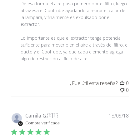
comentario
De esa forma el aire pasa primero por el filtro, luego 
personalizado
atraviesa el CoolTube ayudando a retirar el calor de 
(NO ACTIVAR) Ampolleta HPS
1x
$ 9.744
sobre
250W
la lámpara, y finalmente es expulsado por el 
Wed
extractor.

Apr
29
Lo importante es que el extractor tenga potencia 
2026
(NO ACTIVAR) Reflector
suficiente para mover bien el aire a través del filtro, el 
1x
$ 44.990
CoolTube 6''
ducto y el CoolTube, ya que cada elemento agrega 
algo de restricción al flujo de aire.
(NO ACTIVAR) Extractor Booster
1x
$ 19.542
6'' (150mm)
¿Fue útil esta reseña?
0
0
1x
Poleas Metálicas 1/8
$ 6.392
Fech
Camila G.
🇨🇱
18/09/18
de
Compra verificada
publ