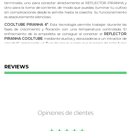
terminales, uno para conectar directamente al REFLECTOR PIRANHA y
otro para la toma de corriente, de modo que puedas iluminar tu cultivo
sin complicaciones desde la semilla hasta la cosecha. Su funcionamiento
es absolutamente silencioso.
COOLTUBE PIRANHA 6"
:
Esta tecnología permite trabajar durante las
fases de crecimiento y floración con una temperatura controlada. El
enfriamiento de la ampolleta se consigue al conectar el
REFLECTOR
PIRANHA COOLTUBE
mediante ductos y abrazaderas a un intractor de
aire de 6”, generando un flujo de aire que remueve el exceso de calor fuera
del indoor.
FOCO HALURO METAL - EDISON HM 250W
: El principal beneficio de
las ampolletas HM es que permiten al cultivador obtener resultados
óptimos en la fase de crecimiento vegetativo al acortar la distancia
REVIEWS
internodal de las plantas, obteniendo más pares de hojas y ramas en
menos altura, preparando la planta para la posterior fase de floración y
asegurando un óptimo rendimiento posterior. Se recomienda distanciar
este foco a 50 cm de la punta de las plantas.
ESPECTRO FOCO HM PIRANHA EDISON 250W
Opiniones de clientes