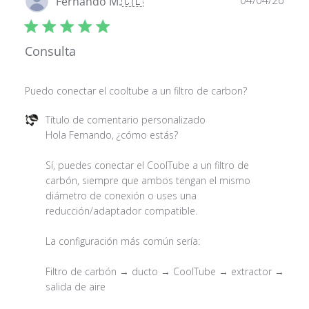
04/04/26
Fernando M.
🇨🇱
de
publ
Consulta
Puedo conectar el cooltube a un filtro de carbon?
Comentarios
Título de comentario personalizado
*Medición realizada por el equipo científico PIRANHA.
del
Hola Fernando, ¿cómo estás?

propietario
Este pack contiene
de
Sí, puedes conectar el CoolTube a un filtro de 
la
carbón, siempre que ambos tengan el mismo 
tienda
diámetro de conexión o uses una 
1x
Balastro Edison 250W
$ 29.695
sobre
reducción/adaptador compatible.

la
revisión
La configuración más común sería:

realizada
1x
Ampolleta HM 250W
$ 11.964
por
Filtro de carbón → ducto → CoolTube → extractor → 
Título
salida de aire

de