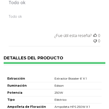
Todo ok
3x
Abrazadera 6''
$ 2.990
Todo ok
2x
Ducto de Aluminio Flexible 6'', 3m
$ 8.990
¿Fue útil esta reseña?
0
0
DETALLES DEL PRODUCTO
Extracción
Extractor Booster 6' X 1
Iluminación
Edison
Potencia
250W
Tipo
Eléctrico
Ampolleta de Floración
Ampolleta HPS 250W X 1