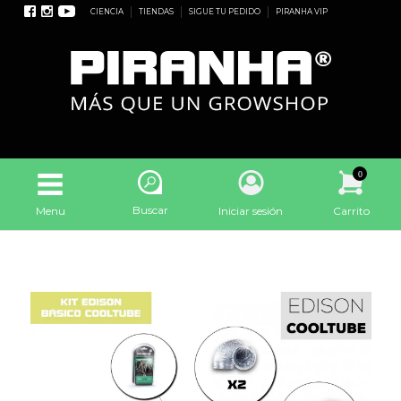
CIENCIA
TIENDAS
SIGUE TU PEDIDO
PIRANHA VIP
0
Buscar
Menu
Iniciar sesión
Carrito