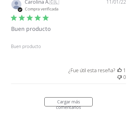
Fech
Carolina A.
🇨🇱
11/01/22
de
Compra verificada
publ
Buen producto
Buen producto
¿Fue útil esta reseña?
1
0
Cargar más
comentarios