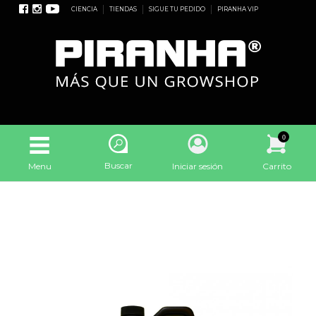
CIENCIA
TIENDAS
SIGUE TU PEDIDO
PIRANHA VIP
0
Buscar
Menu
Iniciar sesión
Carrito