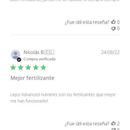
¿Fue útil esta reseña?
0
0
Fech
Nicolás B.
🇨🇱
24/08/22
de
Compra verificada
publ
Mejor fertilizante
Lejos Advanced nutrients son los fertilizantes que mejor
me han funcionado!
¿Fue útil esta reseña?
2