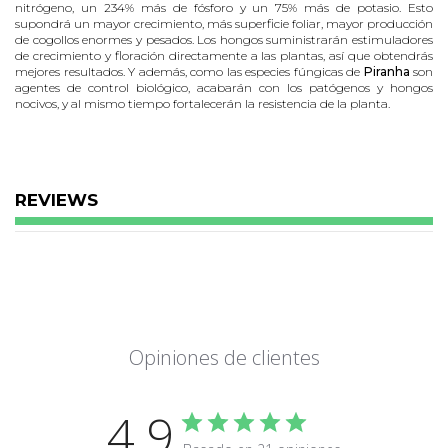
nitrógeno, un 234% más de fósforo y un 75% más de potasio. Esto
supondrá un mayor crecimiento, más superficie foliar, mayor producción
de cogollos enormes y pesados. Los hongos suministrarán estimuladores
de crecimiento y floración directamente a las plantas, así que obtendrás
mejores resultados. Y además, como las especies fúngicas de
Piranha
son
agentes de control biológico, acabarán con los patógenos y hongos
nocivos, y al mismo tiempo fortalecerán la resistencia de la planta.
Las empresas de fertilizantes para hidroponía pueden utilizar uno de los
dos métodos que existen para fabricar productos con hongos
beneficiosos. Lo más habitual es que las empresas de fertilizantes opten
por reducir costes subcontratando a un tercero que produzca o combine
microorganismos al por mayor, sin comprobar si son apropiadas,
REVIEWS
compatibles entre sí o específicas para estas plantas.
En lugar de dirigir el proceso de principio a fin, externalizan su
producción y prefieren renunciar a la información de primera mano, la
supervisión de los ingredientes de los productos y a los controles de
calidad.
Además, estos productos incluyen hongos no especializados, contienen
hongos genéricos. Por ejemplo, escucharás que hablan de hongos endo y
ectomicorrícicos. Pues eso no es nada concreto, casi se podría decir que
Opiniones de clientes
no es la manera correcta de describir hongos para la zona radicular.
Elige el formato de 250mL, 500mL, 1 Litro o 5 Litros en
el menú desplegable
4.9