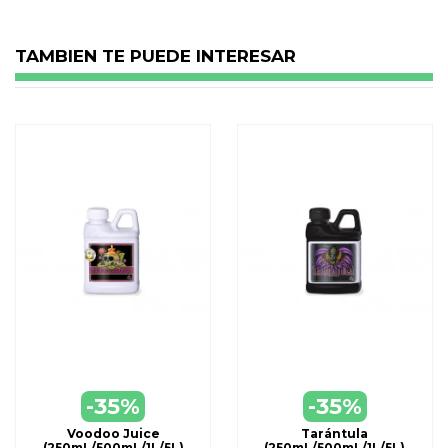
TAMBIEN TE PUEDE INTERESAR
-35%
-35%
Voodoo Juice
Tarántula
(250mL/500mL/1L/5L)
(250mL/500mL/1L/5L)