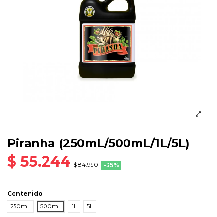
Piranha (250mL/500mL/1L/5L)
$ 55.244
$ 84.990
-35%
Contenido
250mL
500mL
1L
5L