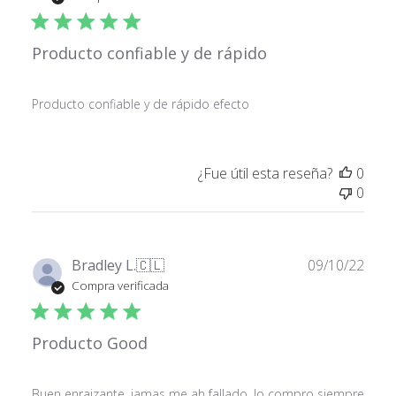
publ
Producto confiable y de rápido
Producto confiable y de rápido efecto
¿Fue útil esta reseña?
0
0
Fech
Bradley L.
🇨🇱
09/10/22
de
Compra verificada
publ
Producto Good
Buen enraizante, jamas me ah fallado, lo compro siempre