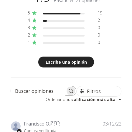
Basado en 21 opiniones
5
19
4
2
3
0
2
0
1
0
pH Perfect ® Nutrientes base han sido diseñados especialmente para
todo uso de hidroponía, sphagnum, medios de crecimiento de suelo. pH
Perfect Nutrientes base han sido desarrollados para su uso hidropónico,
Escribe una opinión
aeropónico, riego por goteo, NFT, inundación y drenaje y sistemas de
cultivo de alimentación de líquido continuas.
Filtros
Buscar opiniones
Ordenar por
:
calificación más alta
Fech
Francisco O.
🇨🇱
03/12/22
de
Compra verificada