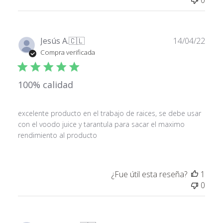
0
Fech
Jesús A.
🇨🇱
14/04/22
de
Compra verificada
publ
100% calidad
excelente producto en el trabajo de raices, se debe usar
con el voodo juice y tarantula para sacar el maximo
rendimiento al producto
¿Fue útil esta reseña?
1
0