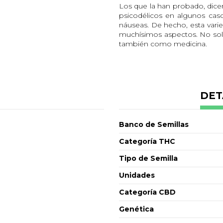
Los que la han probado, dice
psicodélicos en algunos cas
náuseas. De hecho, esta varie
muchísimos aspectos. No solo
también como medicina.
Sabor
El olor de esta planta suele se
Efectos
DET
Esta variedad es conocida p
haberla consumido. Estos e
Culminan en un fuerte golpe
Banco de Semillas
tu cuerpo. Incrementa la cr
casos.
Categoría THC
Vas a necesitar unos minuto
Tipo de Semilla
ya que puede ser que tus pie
Unidades
Crecimiento
Esta variedad no tiene gran m
Categoría CBD
con su alto crecimiento. A m
Genética
de un color verde clarito qu
anaranjados.