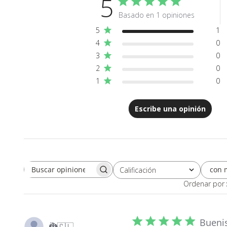
5
Basado en 1 opiniones
5
1
4
0
3
0
2
0
1
0
Escribe una opinión
con 
Calificación
Buscar opiniones
Todas las clasificaciones
Ordenar por
Bueni
🐉
🇨🇱