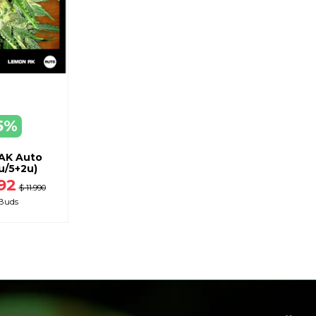
5%
EGAR
ARRO
AK Auto
u/5+2u)
192
$ 11.990
Buds