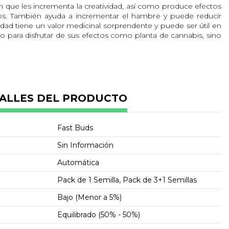
n que les incrementa la creatividad, así como produce efectos
os. También ayuda a incrementar el hambre y puede reducir
dad tiene un valor medicinal sorprendente y puede ser útil en
 para disfrutar de sus efectos como planta de cannabis, sino
r cítrico y a pino, con un aroma a limón.
ALLES DEL PRODUCTO
or mostrar todos sus efectos en los primeros 5 minutos de
fectos suelen reflejarse en todo tu ser: mente y cuerpo.
 cerebral y son acompañados de una relajación total de todo
Fast Buds
eatividad, así como produce efectos psicodélicos en algunos
Sin Información
s antes de poder ponerte de pie después de haberla probado,
Automática
rnas estén temblando!!
Pack de 1 Semilla, Pack de 3+1 Semillas
isterio a la hora de cultivarla. Es simple, pero te sorprenderá
Bajo (Menor a 5%)
edida que esta planta va creciendo, podrás observar cogollos
Equilibrado (50% - 50%)
e parecen estar cubiertos de cristales brillantes y “pelos”