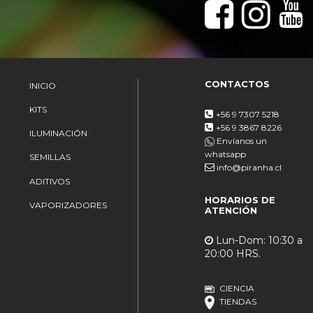
CONTACTOS
INICIO
KITS
+56 9 7307 5218
+56 9 3867 8226
ILUMINACIÓN
Envíanos un
whatsapp
SEMILLAS
info@piranha.cl
ADITIVOS
HORARIOS DE
VAPORIZADORES
ATENCIÓN
Lun-Dom: 10:30 a
20:00 HRS.
CIENCIA
TIENDAS