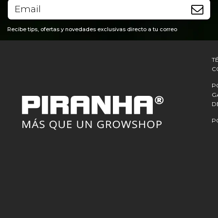
Recibe tips, ofertas y novedades exclusivas directo a tu correo
T
C
P
G
D
P