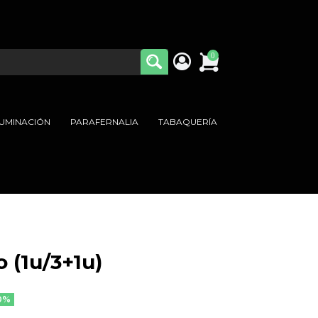
0
LUMINACIÓN
PARAFERNALIA
TABAQUERÍA
 (1u/3+1u)
0%