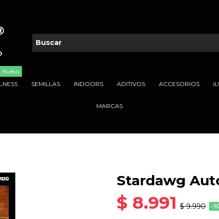
Nuevo
LNESS
SEMILLAS
INDOORS
ADITIVOS
ACCESORIOS
I
MARCAS
Stardawg Auto
$ 8.991
$ 9.990
-1