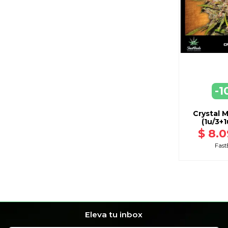
-1
AGR
A C
Crystal 
(1u/3+1
$ 8.0
Fast
Eleva tu inbox