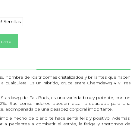
3 Semillas
 carro
su nombre de los tricomas cristalizados y brillantes que hacen
 a cualquiera. Es un híbrido, cruce entre Chemdawg 4 y Tres
e Stardawg de FastBuds, es una variedad muy potente, con un
22%. Sus consumidores pueden estar preparados para una
rte, acompañada de una pesadez corporal importante.
simple hecho de olerlo te hace sentir feliz y positivo. Además,
r a pacientes a combatir el estrés, la fatiga y trastornos de