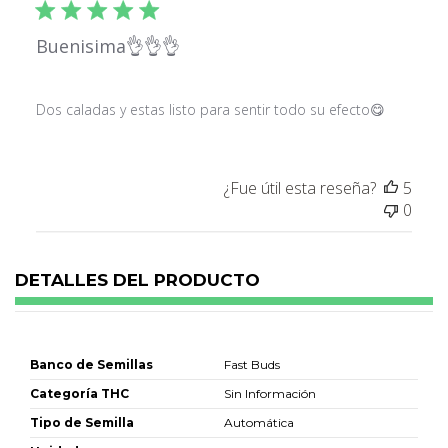
publ
Buenisima👌👌👌
Dos caladas y estas listo para sentir todo su efecto😋
¿Fue útil esta reseña?
5
0
DETALLES DEL PRODUCTO
Banco de Semillas
Fast Buds
Categoría THC
Sin Información
Tipo de Semilla
Automática