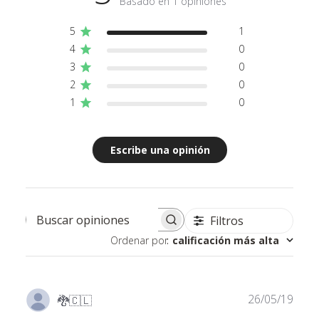
Basado en 1 opiniones
ramas necesitan poder desplegarse bien.
Características
5
1
Genes: Híbrido equilibrado
4
0
Genética: Stardawg Autofloreciente
3
0
Cosecha: 8-9 semanas desde la germinación
Producción: 400-600 g/m2; 50-300 g/planta
2
0
Altura: 70 - 120 cm
THC: Muy alto
1
0
CBD: 1%
*Considerar que, en algunos casos, las semillas clasificadas como +2
pueden corresponder a cepas distintas
Escribe una opinión
Filtros
Buscar opiniones
Ordenar por
:
calificación más alta
Fech
26/05/19
🐉
🇨🇱
de