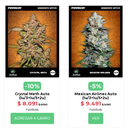
VER
-10%
-5%
DISPONIBLE CON OTRAS OPCIONE
Crystal Meth Auto
Mexican Airlines Auto
(1u/3+1u/5+2u)
(1u/3+1u/5+2u)
$ 8.091
$ 9.491
$ 8.990
$ 9.990
FastBuds
FastBuds
AGREGAR A CARRO
VER