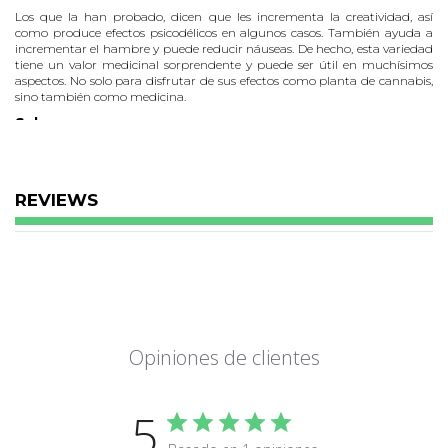
Los que la han probado, dicen que les incrementa la creatividad, así
como produce efectos psicodélicos en algunos casos. También ayuda a
incrementar el hambre y puede reducir náuseas. De hecho, esta variedad
tiene un valor medicinal sorprendente y puede ser útil en muchísimos
aspectos. No solo para disfrutar de sus efectos como planta de cannabis,
sino también como medicina.
Sabor
El olor de esta planta suele ser cítrico y a pino, con un aroma a limón.
Efectos
Esta variedad es conocida por mostrar todos sus efectos en los primeros 5
REVIEWS
minutos de haberla consumido. Estos efectos suelen reflejarse en todo tu
ser: mente y cuerpo. Culminan en un fuerte golpe cerebral y son
acompañados de una relajación total de todo tu cuerpo. Incrementa la
creatividad, así como produce efectos psicodélicos en algunos casos.
Vas a necesitar unos minutos antes de poder ponerte de pie después de
haberla probado, ya que puede ser que tus piernas estén temblando!!
Crecimiento
Esta variedad no tiene gran misterio a la hora de cultivarla. Es simple,
Opiniones de clientes
pero te sorprenderá con su alto crecimiento. A medida que esta planta va
creciendo, podrás observar cogollos de un color verde clarito que parecen
estar cubiertos de cristales brillantes y “pelos” anaranjados.
5
Te recomendamos que le des espacio suficiente para su crecimiento, ya
que, como hemos dicho, esta planta puede llegar a ser bastante alta y sus