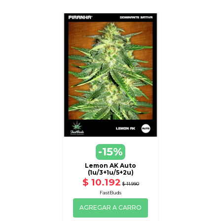
-15%
Lemon AK Auto
(1u/3+1u/5+2u)
$ 10.192
$ 11.990
FastBuds
AGREGAR A CARRO