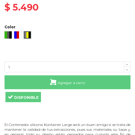
$ 5.490
Color
Verde - Gris - Negro
Azul - Rojo - Blanco
Amarillo - Gris - Negro
Agregar a carro
DISPONIBLE
El Contenedor silicona Kontainer Large será un buen amigo si se trata de
mantener la calidad de tus extracciones, pues sus materiales, su tapa y,
en general, todo su diseño, están pensados para cumplir este fin de